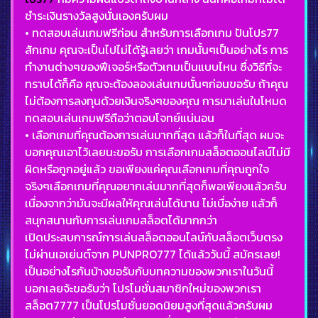
ชำระเงินรางวัลสูงนั่นเองครับผม
• ทดสอบเล่นเกมฟรีก่อน สำหรับการเลือกเกม ปันโปร77
สักเกม คุณจะเป็นไปไม่ได้รู้เลยว่า เกมนั้นๆเป็นอย่างไร การ
ทำงานต่างๆของฟีเจอร์หรือตัวเกมเป็นแบบไหน ซึ่งวิธีที่จะ
ทราบได้ก็คือ คุณจะต้องลองเล่นเกมนั้นๆก่อนขอรับ ถ้าคุณ
ไม่ต้องการลงทุนด้วยเงินจริงๆของคุณ การมาเล่นในโหมด
ทดสอบเล่นเกมฟรีถือว่าตอบโจทย์แน่นอน
• เลือกเกมที่คุณต้องการเล่นมากที่สุด แล้วก็ในที่สุด ผมจะ
บอกคุณเอาไว้เลยนะขอรับ การเลือกเกมสล็อตออนไลน์ไม่มี
ผิดหรือถูกอยู่แล้ว ขอเพียงแค่คุณเลือกเกมที่คุณถูกใจ
จริงๆเลือกเกมที่คุณอยากเล่นมากที่สุดก็พอเพียงแล้วครับ
เนื่องจากว่ามันจะมีผลให้คุณเล่นได้นาน ไม่เบื่อง่าย แล้วก็
สนุกสนานกับการเล่นเกมสล็อตได้มากกว่า
เปิดประสบการณ์การเล่นสล็อตออนไลน์กับสล็อตเว็บตรง
ไม่ผ่านเอเย่นต์จาก PUNPRO777 ได้แล้ววันนี้ สมัครเลย!
เป็นอย่างไรกันบ้างขอรับกับบทความของพวกเราในวันนี้
บอกเลยจ้ะขอรับว่า โปรโมชั่นสมาชิกใหม่ของพวกเรา
สล็อต7777 เป็นโปรโมชั่นยอดนิยมสูงที่สุดแล้วครับผม