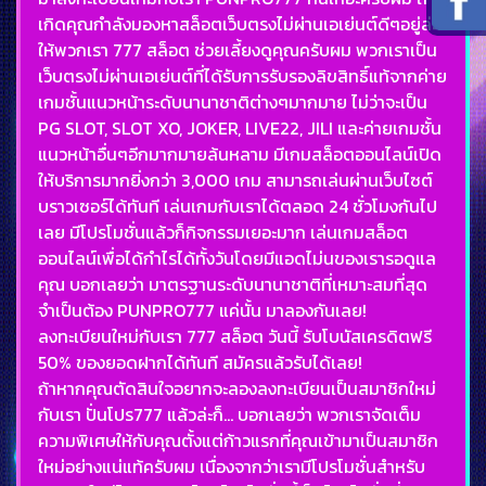
เกิดคุณกำลังมองหาสล็อตเว็บตรงไม่ผ่านเอเย่นต์ดีๆอยู่ล่ะก็
ให้พวกเรา 777 สล็อต ช่วยเลี้ยงดูคุณครับผม พวกเราเป็น
เว็บตรงไม่ผ่านเอเย่นต์ที่ได้รับการรับรองลิขสิทธิ์แท้จากค่าย
เกมชั้นแนวหน้าระดับนานาชาติต่างๆมากมาย ไม่ว่าจะเป็น
PG SLOT, SLOT XO, JOKER, LIVE22, JILI และค่ายเกมชั้น
แนวหน้าอื่นๆอีกมากมายล้นหลาม มีเกมสล็อตออนไลน์เปิด
ให้บริการมากยิ่งกว่า 3,000 เกม สามารถเล่นผ่านเว็บไซต์
บราวเซอร์ได้ทันที เล่นเกมกับเราได้ตลอด 24 ชั่วโมงกันไป
เลย มีโปรโมชั่นแล้วก็กิจกรรมเยอะมาก เล่นเกมสล็อต
ออนไลน์เพื่อได้กำไรได้ทั้งวันโดยมีแอดไม่นของเรารอดูแล
คุณ บอกเลยว่า มาตรฐานระดับนานาชาติที่เหมาะสมที่สุด
จำเป็นต้อง PUNPRO777 แค่นั้น มาลองกันเลย!
ลงทะเบียนใหม่กับเรา 777 สล็อต วันนี้ รับโบนัสเครดิตฟรี
50% ของยอดฝากได้ทันที สมัครแล้วรับได้เลย!
ถ้าหากคุณตัดสินใจอยากจะลองลงทะเบียนเป็นสมาชิกใหม่
กับเรา ปั่นโปร777 แล้วล่ะก็… บอกเลยว่า พวกเราจัดเต็ม
ความพิเศษให้กับคุณตั้งแต่ก้าวแรกที่คุณเข้ามาเป็นสมาชิก
ใหม่อย่างแน่แท้ครับผม เนื่องจากว่าเรามีโปรโมชั่นสำหรับ