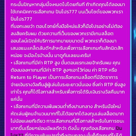
กระนั้นปัญหากลุ่มนี้จะหมดไปโดยทันที ถ้าเกิดคุณได้ลองมา
ใช้เทคนิคการเลือกเกม ปันโปร777 บนเว็บไซต์ของพวกเรา
ปั่นโปร777
ที่บอกเลยว่า ตอบโจทย์ทั้งมือใหม่แล้วก็มือโปรอย่างไม่ต้อง
สงสัยครับผม ด้วยความที่เว็บของพวกเรามีเกมสล็อต
ออนไลน์เปิดให้บริการมากมายขนาดนี้ พวกเราก็ต้องมา
เสนอแนะเคล็ดลับดีๆสำหรับเพื่อการเลือกเกมกันสักนิดสัก
หน่อย จะมีอะไรบ้างนั้น มาดูกันเลยนะครับ!
• เลือกเกมที่มีค่า RTP สูง ขั้นตอนแรกเลยจ้าครับผม คุณ
ต้องมองหาเกมที่มีค่า RTP สูงๆเอาไว้ก่อน ค่า RTP หรือ
Return to Player เป็นการเลือกเกมสล็อตที่มีอัตราการ
จ่ายเงินรางวัลคืนสู่ผู้เล่นในระยะยาวนั่นเอง ซึ่งค่า RTP ยิ่งสูง
เท่าไร คุณก็ได้โอกาสสำหรับเพื่อการได้รับเงินรางวัลคืนมาก
แค่นั้น
• เลือกเกมที่มีความผันผวนต่ำถึงปานกลาง สำหรับมือใหม่
หัดเล่นผู้คนจำนวนมากที่ไม่ได้อยากได้ลงทุนเล่นสล็อตมาก
ไม่น้อยเลยทีเดียว การเลือกเกมที่มีโอกาสสำหรับในการชนะ
มากขึ้นเรื่อยๆย่อมมีผลดีกว่า ดังนั้น คุณต้องเลือกเกม
ปัน
โปร77
ที่มีความผันแปรต่ำถึงปานกลาง นั้นก็คือเกมที่ไม่ได้