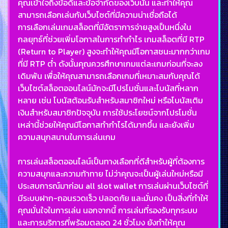
คุณเข้าใจถึงข้อดีและข้อจำกัดของเว็บนั้น และทำให้คุณ
สามารถเลือกเล่นกับเว็บไซต์ที่มีความน่าเชื่อถือได้
การเลือกเล่นเกมสล็อตที่มีอัตราการจ่ายสูงเป็นหนึ่งใน
กลยุทธ์ที่ช่วยเพิ่มโอกาสในการทำกำไร เกมสล็อตที่มี RTP
(Return to Player) สูงจะทำให้คุณมีโอกาสชนะมากกว่าเกม
ที่มี RTP ต่ำ ดังนั้นคุณควรศึกษาเกมแต่ละเกมก่อนที่จะลง
เดิมพัน เพื่อให้คุณสามารถเลือกเกมที่เหมาะสมกับคุณได้
เว็บไซต์สล็อตออนไลน์มักจะมีโปรโมชั่นและโบนัสที่หลาก
หลาย เช่น โบนัสต้อนรับสำหรับสมาชิกใหม่ หรือโบนัสเติม
เงินสำหรับสมาชิกปัจจุบัน การใช้ประโยชน์จากโปรโมชั่น
เหล่านี้ช่วยให้คุณมีโอกาสทำกำไรได้มากขึ้น และยังเพิ่ม
ความสนุกสนานในการเล่นเกม
การเล่นสล็อตออนไลน์เป็นทางเลือกที่ดีสำหรับผู้ที่ต้องการ
ความสนุกและความท้าทาย ไม่ว่าคุณจะเป็นผู้เล่นใหม่หรือมี
ประสบการณ์มาก่อน all slot wallet การเล่นผ่านเว็บไซต์ที่
มีระบบฝาก-ถอนรวดเร็ว ปลอดภัย และมั่นคง เป็นสิ่งที่ทำให้
คุณมั่นใจในการเล่น นอกจากนี้ การเล่นที่รองรับทุกระบบ
และการบริการที่พร้อมตลอด 24 ชั่วโมง ยังทำให้คุณ