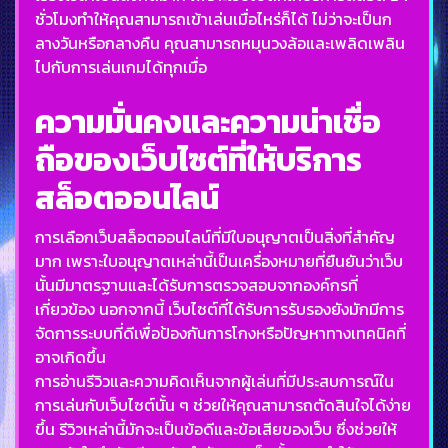
ชั่วโมงทำให้คุณสามารถเข้าเล่นเมื่อไหร่ก็ได้ ไม่ว่าจะเป็นก
ลางวันหรือกลางคืน คุณสามารถหมุนวงล้อและเพลิดเพลิน
ไปกับการเล่นเกมได้ทุกเมื่อ
ความมั่นคงและความน่าเชื่อ
ถือของเว็บไซต์ที่ให้บริการ
สล็อตออนไลน์
การเลือกเว็บสล็อตออนไลน์ที่มีใบอนุญาตเป็นสิ่งที่สำคัญ
มาก เพราะใบอนุญาตเหล่านี้เป็นเครื่องหมายที่ยืนยันว่าเว็บ
นั้นมีมาตรฐานและได้รับการตรวจสอบจากองค์กรที่
เกี่ยวข้อง นอกจากนี้ เว็บไซต์ที่ได้รับการรับรองยังมักมีการ
จัดการระบบที่ดีเพื่อป้องกันการโกงหรือปัญหาทางเทคนิคที่
อาจเกิดขึ้น
การอ่านรีวิวและความคิดเห็นจากผู้เล่นที่มีประสบการณ์ใน
การเล่นกับเว็บไซต์นั้น ๆ ช่วยให้คุณสามารถตัดสินใจได้ง่าย
ขึ้น รีวิวเหล่านี้มักจะเป็นข้อดีและข้อเสียของเว็บ ซึ่งช่วยให้