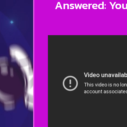
Answered: You