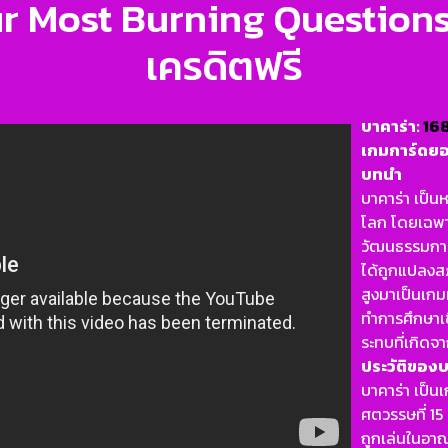
r Most Burning Question
เครดิตฟรี
บาคาร่า:
16
เกมการ์ดย
บทนำ
บาคาร่า เป็นห
โลก โดยเฉพา
วัฒนธรรมการ
ได้ถูกแปลงสภ
สูงมาเป็นเกมท
ทำการศึกษาเช
ระทบที่เกิดจ
ประวัติของบ
บาคาร่า เป็น
ศตวรรษที่ 15
ถูกเล่นในอาณ