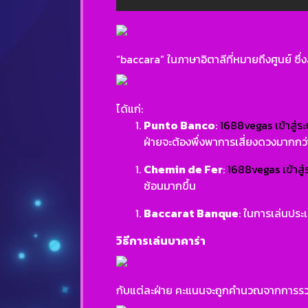
“baccara” ในภาษาอิตาลีที่หมายถึงศูนย์ ซึ่
ได้แก่:
Punto Banco
:
1688vegas เข้าสู่ร
ฝ่ายจะต้องพึ่งพาการเสี่ยงดวงมากกว่
Chemin de Fer
:
1688vegas เข้าสู
ซ้อนมากขึ้น
Baccarat Banque
: ในการเล่นประ
วิธีการเล่นบาคาร่า
กับแต่ละฝ่าย คะแนนจะถูกคำนวณจากการรวมไพ