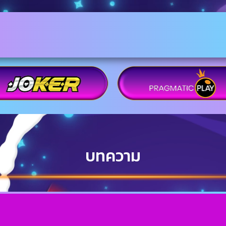
บทความ