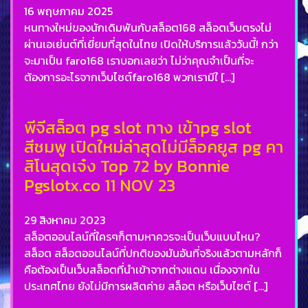
16 พฤษภาคม 2025
หนทางใหม่ของนักเดิมพันกับสล็อต168 สล็อตเว็บตรงไม่
ผ่านเอเย่นต์ที่เยี่ยมที่สุดในไทย เปิดให้บริการแล้ววันนี้! กว่า
จะมาเป็น faro168 เราบอกเลยว่า ไม่ว่าคุณจำเป็นที่จะ
ต้องการอะไรจากเว็บไซต์faro168 พวกเรามีใ […]
พีจีสล็อต pg slot ทาง เข้าpg slot
สีชมพู เปิดใหม่ล่าสุดไม่มีล็อคยูส pg คา
สิโนสุดเจ๋ง Top 72 by Bonnie
Pgslotx.co 11 NOV 23
29 สิงหาคม 2023
สล็อตออนไลน์ที่ใครๆก็ตามหาควรจะเป็นเว็บแบบไหน?
สล็อต สล็อตออนไลน์ที่ปกติของมันอันที่จริงแล้วตามหลักก็
คือต้องเป็นเว็บสล็อตที่นำเข้าจากต่างแดน เนื่องจากใน
ประเทศไทย ยังไม่มีการผลิตค่าย สล็อต หรือเว็บไซต์ […]