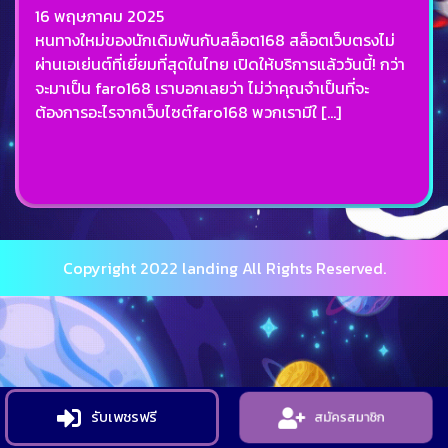
16 พฤษภาคม 2025
หนทางใหม่ของนักเดิมพันกับสล็อต168 สล็อตเว็บตรงไม่
ผ่านเอเย่นต์ที่เยี่ยมที่สุดในไทย เปิดให้บริการแล้ววันนี้! กว่า
จะมาเป็น faro168 เราบอกเลยว่า ไม่ว่าคุณจำเป็นที่จะ
ต้องการอะไรจากเว็บไซต์faro168 พวกเรามีใ […]
Copyright 2022 landing All Rights Reserved.
รับเพชรฟรี
สมัครสมาชิก