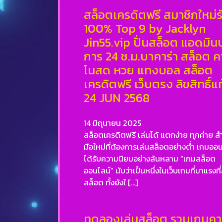
สล็อตเครดิตฟรี สมาชิกใหม่ร
100% Top 9 by Jacklyn
Jin55.vip ปั่นสล็อต แอดมินบ
การ 24 ช.ม.บาคาร่า สล็อต ค
โนสด หวย แทงบอล สล็อต
เครดิตฟรี เว็บตรง ลิขสิทธิ์แท
24 JUN 2568
14 มิถุนายน 2025
สล็อตเครดิตฟรี เล่นได้ แตกง่าย ทุกค่าย ส
มือใหม่ที่ต้องการเล่นสล็อตอย่างต่ำ เกมออ
ได้รับความนิยมอย่างล้นหลาม “เกมสล็อต
ออนไลน์” นับว่าเป็นหนึ่งในเว็บเกมที่มาแรงที่
สล็อต ทั้งยังใ […]
ทดลองเล่นสล็อต รวมเกมคา