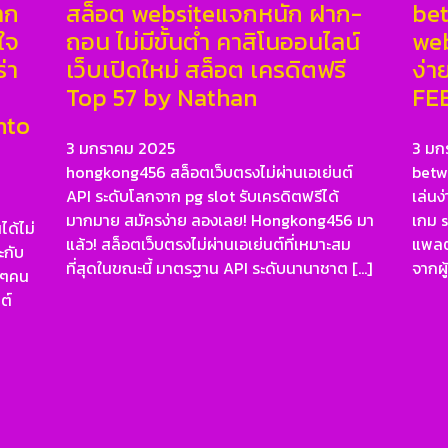
าก
สล็อต websiteแจกหนัก ฝาก-
be
ใจ
ถอน ไม่มีขั้นต่ำ คาสิโนออนไลน์
web
่า
เว็บเปิดใหม่ สล็อต เครดิตฟรี
ง่า
Top 57 by Nathan
FEB
nto
3 มกราคม 2025
3 มก
hongkong456 สล็อตเว็บตรงไม่ผ่านเอเย่นต์
betwa
API ระดับโลกจาก pg slot รับเครดิตฟรีได้
เล่น
มากมาย สมัครง่าย ลองเลย! Hongkong456 มา
เกม s
ได้ไม่
แล้ว! สล็อตเว็บตรงไม่ผ่านเอเย่นต์ที่เหมาะสม
แพลตฟ
ะกับ
ที่สุดในขณะนี้ มาตรฐาน API ระดับนานาชาต […]
จากผู
ายๆคน
ต์