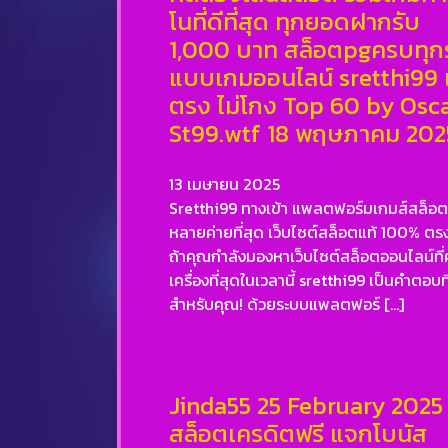
โนที่ดีที่สุด ทุกยอดฝากรับ
1,000 บาท สล็อตpgครบทุก
แบบเกมออนไลน์ sretthi99 เ
ตรง ไม่โกง Top 60 by Osc
St99.wtf 18 พฤษภาคม 202
13 เมษายน 2025
Sretthi99 ทางเข้า แพลตฟอร์มเกมส์สล็อต
หลายค่ายที่สุด เว็บไซต์สล็อตแท้ 100% ตรงน
ถ้าคุณกำลังมองหาเว็บไซต์สล็อตออนไลน์ที
เครื่องที่สุดในเวลานี้ sretthi99 เป็นคำตอบที่
สำหรับคุณ! ด้วยระบบแพลตฟอร์ […]
Jinda55 25 February 2025
สล็อตเครดิตฟรี แจกโบนัส