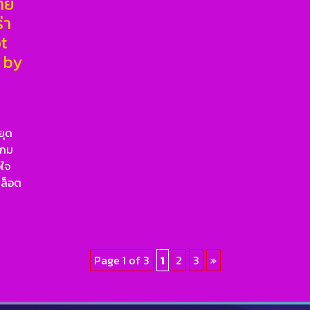
าย
่า
ot
 by
ยุด
เกม
ใจ
สล็อต
Page 1 of 3
1
2
3
»