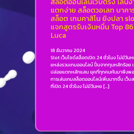
สล็อตออนไลน์เว็บตรง เล่นง่
แตกง่าย สล็อตวอเลท บาคาร
สล็อต เกมคาสิโน ยิงปลา sl
แจกสูตรรับเงินหมื่น Top 86
Luca
18 ธันวาคม 2024
Slot เว็บไซต์สล็อตเปิด 24 ชั่วโมง ไม่มีวันห
แหล่งรวมเกมออนไลน์ ปั้นจากทุนหลักร้อย 
ปล่อยแตกหลักแสน ยุคที่ทุกคนหันมาพึงพอ
การเล่นเกมสล็อตออนไลน์เพิ่มมากขึ้น เว็บ
ที่เปิด 24 ชั่วโมง ไม่มีวันหย […]