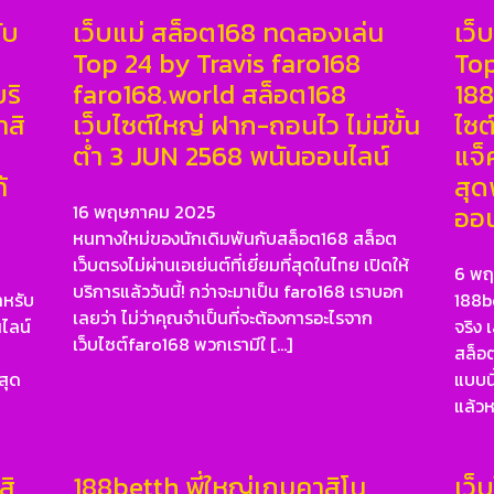
ับ
เว็บแม่ สล็อต168 ทดลองเล่น
เว็
Top 24 by Travis faro168
Top
ริ
faro168.world สล็อต168
188
าสิ
เว็บไซต์ใหญ่ ฝาก-ถอนไว ไม่มีขั้น
ไซต
ต่ำ 3 JUN 2568 พนันออนไลน์
แจ็
้
สุด
16 พฤษภาคม 2025
ออน
หนทางใหม่ของนักเดิมพันกับสล็อต168 สล็อต
เว็บตรงไม่ผ่านเอเย่นต์ที่เยี่ยมที่สุดในไทย เปิดให้
6 พฤ
บริการแล้ววันนี้! กว่าจะมาเป็น faro168 เราบอก
ำหรับ
188be
เลยว่า ไม่ว่าคุณจำเป็นที่จะต้องการอะไรจาก
นไลน์
จริง 
เว็บไซต์faro168 พวกเรามีใ […]
สล็อ
สุด
แบบน
แล้ว
สิ
188betth พี่ใหญ่เกมคาสิโน
เว็