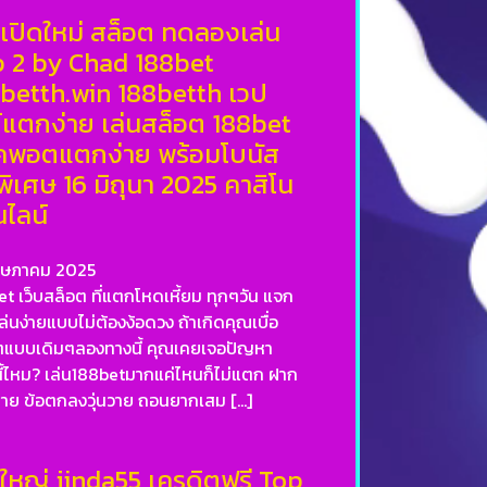
บเปิดใหม่ สล็อต ทดลองเล่น
 2 by Chad 188bet
betth.win 188betth เวป
์แตกง่าย เล่นสล็อต 188bet
คพอตแตกง่าย พร้อมโบนัส
พิเศษ 16 มิถุนา 2025 คาสิโน
ไลน์
ษภาคม 2025
t เว็บสล็อต ที่แตกโหดเหี้ยม ทุกๆวัน แจก
เล่นง่ายแบบไม่ต้องง้อดวง ถ้าเกิดคุณเบื่อ
ตแบบเดิมๆลองทางนี้ คุณเคยเจอปัญหา
ี้ไหม? เล่น188betมากแค่ไหนก็ไม่แตก ฝาก
หาย ข้อตกลงวุ่นวาย ถอนยากเสม […]
บใหญ่ jinda55 เครดิตฟรี Top