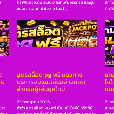
ม
กราฟิกสวยงาม ระบบเสียงที่เพิ่มอรรถรส และรูป
เข้าใ
แบบการเล่นที่เข้าใจง่าย ไม่ว่ […]
ที่ได
อต
สูตรสล็อต pg ฟรี แนวทาง
เกม
บบ
บริหารงบและเล่นอย่างมีสติ
ไงใ
สำหรับผู้เล่นยุคใหม่
แบบ
22 กรกฎาคม 2026
21 ก
ย่าง
คำว่า สูตรสล็อต PG ฟรี เป็นหนึ่งในคีย์เวิร์ดที่ผู้
เกมสล