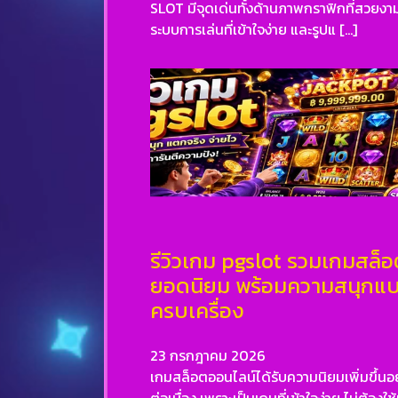
SLOT มีจุดเด่นทั้งด้านภาพกราฟิกที่สวยงา
ระบบการเล่นที่เข้าใจง่าย และรูปแ […]
รีวิวเกม pgslot รวมเกมสล็
ยอดนิยม พร้อมความสนุกแ
ครบเครื่อง
23 กรกฎาคม 2026
เกมสล็อตออนไลน์ได้รับความนิยมเพิ่มขึ้นอ