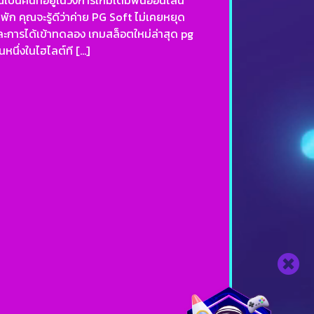
ณเป็นคนที่อยู่ในวงการเกมเดิมพันออนไลน์
พัก คุณจะรู้ดีว่าค่าย PG Soft ไม่เคยหยุด
และการได้เข้าทดลอง เกมสล็อตใหม่ล่าสุด pg
็นหนึ่งในไฮไลต์ที […]