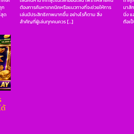
้ทักษะ
เล่นค้นหามากที่สุดในโลกออนไลน์ เพราะหลายคน
ถ้าคุ
ทุก
ต้องการค้นหาเทคนิคหรือแนวทางที่จะช่วยให้การ
มาสัก
่สุด
เล่นมีประสิทธิภาพมากขึ้น อย่างไรก็ตาม สิ่ง
นิ่ง 
สำคัญที่ผู้เล่นทุกคนควร […]
ถือเป
ร
ด้