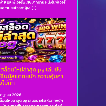
จง่าย และฟีเจอร์พิเศษมากมาย หนึ่งในฟีเจอร์
้รับความสนใจจากผู้เล […]
สล็อตใหม่ล่าสุด pg เล่นยัง
ห้โบนัสแตกหนัก ความคุ้มค่า
ไม่กั๊ก
รกฎาคม 2026
็อตใหม่ล่าสุด pg เล่นอย่างไรให้แตกหนัก