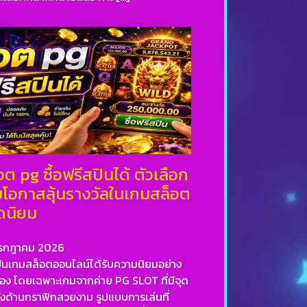
อต pg ซื้อฟรีสปินได้ ตัวเลือก
่มโอกาสลุ้นรางวัลในเกมสล็อต
ดนิยม
รกฎาคม 2026
บันเกมสล็อตออนไลน์ได้รับความนิยมอย่าง
ื่อง โดยเฉพาะเกมจากค่าย PG SLOT ที่มีจุด
ั้งด้านกราฟิกสวยงาม รูปแบบการเล่นที่