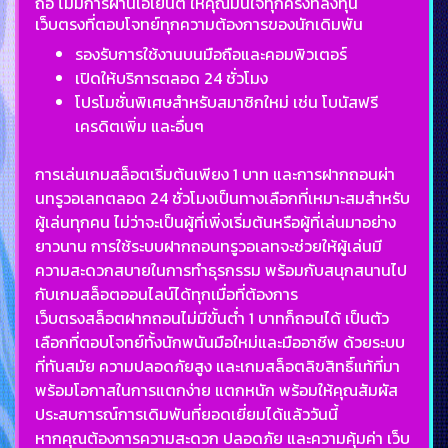
ถือ ไม่มีการผ่านเอเย่นต์ ให้คุณมั่นใจทุกครั้งที่ลงทุน
เว็บตรงที่ตอบโจทย์ทุกความต้องการของนักเดิมพัน
รองรับการใช้งานบนมือถือและคอมพิวเตอร์
เปิดให้บริการตลอด 24 ชั่วโมง
โปรโมชั่นพิเศษสำหรับสมาชิกใหม่ เช่น โบนัสฟรี
เครดิตเพิ่ม และอื่นๆ
การเล่นเกมสล็อตเริ่มต้นเพียง 1 บาท และการฝากถอนผ่า
นทรูวอเลทตลอด 24 ชั่วโมงเป็นทางเลือกที่เหมาะสมสำหรับ
ผู้เล่นทุกคน ไม่ว่าจะเป็นผู้ที่เพิ่งเริ่มต้นหรือผู้ที่เล่นมาอย่าง
ยาวนาน การใช้ระบบฝากถอนทรูวอเลทจะช่วยให้ผู้เล่นมี
ความสะดวกสบายในการทำธุรกรรม พร้อมกับสนุกสนานไป
กับเกมสล็อตออนไลน์ได้ทุกเมื่อที่ต้องการ
เว็บตรงสล็อตฝากถอนไม่มีขั้นต่ำ 1 บาทก็ถอนได้ เป็นตัว
เลือกที่ตอบโจทย์ทั้งนักพนันมือใหม่และมืออาชีพ ด้วยระบบ
ที่ทันสมัย ความปลอดภัยสูง และเกมสล็อตลิขสิทธิ์แท้ที่มา
พร้อมโอกาสในการแตกง่าย แตกหนัก พร้อมให้คุณสัมผัส
ประสบการณ์การเดิมพันที่ยอดเยี่ยมได้แล้ววันนี้
หากคุณต้องการความสะดวก ปลอดภัย และความคุ้มค่า เว็บ