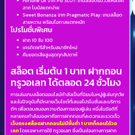
Fortune Ox จาก PG SLOT: เกมสล็อตธีมวัวแห่งโชค
ลาภ โบนัสแตกง่าย
Sweet Bonanza จาก Pragmatic Play: เกมสล็อต
สายหวาน พร้อมโอกาสแตกหนัก
โปรโมชั่นพิเศษ
ฝาก 10 รับ 100
เครดิตฟรีสำหรับสมาชิกใหม่
คืนยอดเสียสูงสุดทุกสัปดาห์
สล็อต เริ่มต้น 1 บาท ฝากถอน
ทรูวอเลท ได้ตลอด 24 ชั่วโมง
การเล่นเกมสล็อตออนไลน์กำลังเป็นที่นิยมในหมู่ผู้เล่นทุกวัย
และในปัจจุบันก็มีหลายเว็บไซต์ที่เสนอโปรโมชั่นและบริการ
ดีๆ เพื่อตอบสนองความต้องการของผู้เล่น หนึ่งในข้อดีที่
หลายคนกำลังมองหาคือการฝากถอนที่สะดวกและรวดเร็ว
เว็บตรงสล็อตฝากถอนไม่มีขั้นต่ำ 1 บาทก็ถอนได้วอ
เลท
โดยเฉพาะการใช้ ทรูวอเลท ซึ่งเป็นช่องทางการฝาก