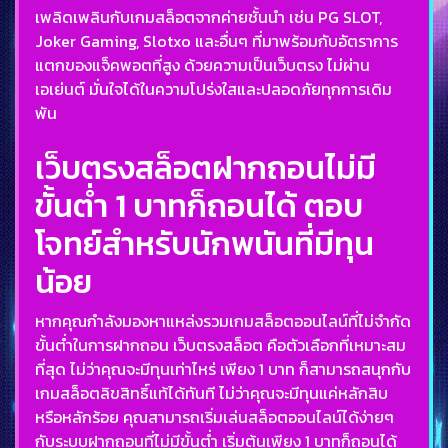
เพลิดเพลินกับเกมสล็อตจากค่ายชั้นนำ เช่น PG SLOT,
Joker Gaming, Slotxo และอื่นๆ ที่มาพร้อมกับอัตราการ
แตกของแจ็คพอตที่สูง ด้วยความเป็นเว็บตรง ไม่ผ่าน
เอเย่นต์ มั่นใจได้ในความโปร่งใสและปลอดภัยทุกการเดิม
พัน
เว็บตรงสล็อตฝากถอนไม่มี
ขั้นต่ำ 1 บาทก็ถอนได้ ตอบ
โจทย์สำหรับนักพนันที่มีทุน
น้อย
หากคุณกำลังมองหาแหล่งรวมเกมสล็อตออนไลน์ที่ไม่จำกัด
ขั้นต่ำในการฝากถอน เว็บตรงสล็อต คือตัวเลือกที่เหมาะสม
ที่สุด ไม่ว่าคุณจะมีทุนเท่าไหร่ เพียง 1 บาท ก็สามารถสนุกกับ
เกมสล็อตลิขสิทธิ์แท้ได้ทันที ไม่ว่าคุณจะมีทุนแค่หลักสิบ
หรือหลักร้อย คุณสามารถเริ่มเล่นสล็อตออนไลน์ได้ง่ายๆ
กับระบบฝากถอนที่ไม่มีขั้นต่ำ เริ่มต้นเพียง 1 บาทก็ถอนได้