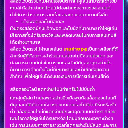
สล็อตเว็บตรงมักไม่ผ่านเอเย่นต์ ทำให้ผู้เล่นสามารถเข้าร่วม
เกมส์ได้อย่างง่ายๆ โดยไม่ต้องผ่านช่องทางของเอเย่นต์
ทำให้การทำรายการรวดเร็วและสะดวกสบายมากยิ่งขึ้น
แจ็คพอตและโบนัสเยอะ
เว็บตรงสล็อตมักมีแจ็คพอตและโบนัสที่มากมาย ทำให้ผู้เล่น
มีโอกาสที่จะได้รับรางวัลและเพลิดเพลินไปกับการเล่นเกมส์
ได้อย่างมากมาย
สล็อตเว็บตรงไม่ผ่านเอเย่นต์
เกมค่าย pg
เป็นทางเลือกที่ดี
สำหรับผู้ที่ต้องการเข้าร่วมเกมส์โดยไม่มีความยุ่งยาก และ
ต้องการความมั่นใจในการชนะรางวัลที่มีมูลค่าสูง อย่างไร
ก็ตาม การเลือกเว็บไซต์ที่เหมาะสมและน่าเชื่อถือมีความ
สำคัญ เพื่อให้ผู้เล่นได้รับประสบการณ์การเล่นเกมส์ที่ดี
สล็อตออนไลน์ แตกง่าย ไม่มีทำเทิร์นไม่มีขั้นต่ำ
ในกลุ่มผู้เล่น โดยเฉพาะอย่างยิ่งเมื่อพูดถึงสล็อตออนไลน์ที่
มีคุณสมบัติที่น่าสนใจ เช่น แตกง่ายและไม่มีทำเทิร์นหรือขั้น
ต่ำ สล็อตออนไลน์ที่แตกง่ายมักจะมีคุณสมบัติต่างๆ ที่ช่วย
เพิ่มโอกาสให้ผู้เล่นได้รับรางวัล โดยมีลักษณะเฉพาะต่างๆ
เช่น การมีระบบการจ่ายรางวัลที่แตกอย่างไม่มีลิมิต และการ