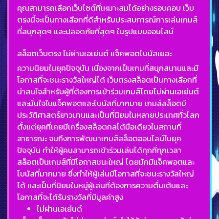
คุณสามารถเลือกเว็บไซต์ที่เหมาะสมได้อย่างรอบคอบ เว็บ
ตรงนี้จะเป็นทางเลือกที่ดีสำหรับประสบการณ์การเล่นเกมส์
ที่สนุกสุดๆ และปลอดภัยที่สุดๆ ในรูปแบบออนไลน์
สล็อตเว็บตรง ไม่ผ่านเอเย่นต์ แจ็คพอตโบนัสเยอะ
ความนิยมในยุคปัจจุบัน เนื่องจากเป็นเกมที่สนุกสนานและมี
โอกาสที่จะชนะรางวัลใหญ่ได้ เว็บตรงสล็อตเป็นทางเลือกที่
น่าสนใจสำหรับผู้ที่ต้องการเข้าร่วมเกมส์โดยไม่ผ่านเอเย่นต์
และมั่นใจในแจ็คพอตและโบนัสที่มากมาย เกมส์สล็อตมี
ประวัติศาสตร์ยาวนานและเป็นที่นิยมในหลายประเทศทั่วโลก
ตั้งแต่ยุคที่เคยมีเครื่องสล็อตกลโต้มือเดียวในสถานที่
สาธารณะ จนถึงการพัฒนาเกมส์สล็อตออนไลน์ในยุค
ปัจจุบัน ทำให้ผู้คนสามารถเข้าร่วมเล่นได้ทุกที่ทุกเวลา
สล็อตเป็นเกมส์ที่มีโอกาสชนะใหญ่ โดยมักมีแจ็คพอตและ
โบนัสที่มากมาย ซึ่งทำให้ผู้เล่นมีโอกาสที่จะชนะรางวัลใหญ่
ได้ และเป็นที่นิยมในหมู่ผู้เล่นที่ต้องการความตื่นเต้นและ
โอกาสที่จะได้รับรางวัลที่มีมูลค่าสูง
ไม่ผ่านเอเย่นต์