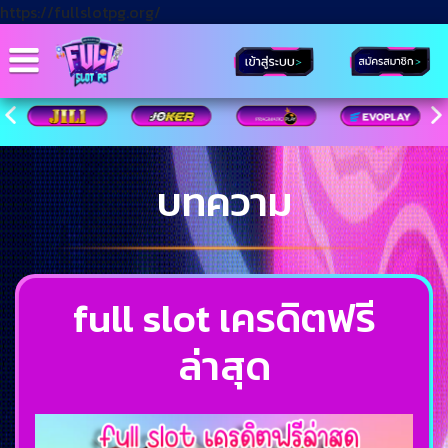
https://fullslotpg.org/
บทความ
full slot เครดิตฟรี
ล่าสุด