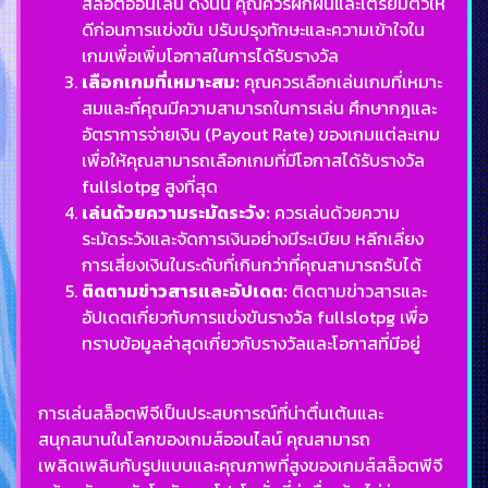
สล็อตออนไลน์ ดังนั้น คุณควรฝึกฝนและเตรียมตัวให้
ดีก่อนการแข่งขัน ปรับปรุงทักษะและความเข้าใจใน
เกมเพื่อเพิ่มโอกาสในการได้รับรางวัล
เลือกเกมที่เหมาะสม:
คุณควรเลือกเล่นเกมที่เหมาะ
สมและที่คุณมีความสามารถในการเล่น ศึกษากฎและ
อัตราการจ่ายเงิน (Payout Rate) ของเกมแต่ละเกม
เพื่อให้คุณสามารถเลือกเกมที่มีโอกาสได้รับรางวัล
fullslotpg สูงที่สุด
เล่นด้วยความระมัดระวัง:
ควรเล่นด้วยความ
ระมัดระวังและจัดการเงินอย่างมีระเบียบ หลีกเลี่ยง
การเสี่ยงเงินในระดับที่เกินกว่าที่คุณสามารถรับได้
ติดตามข่าวสารและอัปเดต:
ติดตามข่าวสารและ
อัปเดตเกี่ยวกับการแข่งขันรางวัล fullslotpg เพื่อ
ทราบข้อมูลล่าสุดเกี่ยวกับรางวัลและโอกาสที่มีอยู่
การเล่นสล็อตพีจีเป็นประสบการณ์ที่น่าตื่นเต้นและ
สนุกสนานในโลกของเกมส์ออนไลน์ คุณสามารถ
เพลิดเพลินกับรูปแบบและคุณภาพที่สูงของเกมส์สล็อตพีจี