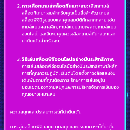
การเลือกเกมส์สล็อตที่เหมาะสม:
เลือกเกมส์
สล็อตที่เหมาะสมสำหรับคุณเป็นสิ่งสำคัญ เกมส์
สล็อตพีจีมีรูปแบบและคุณสมบัติที่หลากหลาย เช่น
เกมส์แบบคลาสสิก, เกมส์แบบเทมเพลต, เกมส์แบบ
ออนไลน์, และอื่นๆ. คุณควรเลือกเกมส์ที่น่าสนุกและ
น่าตื่นเต้นสำหรับคุณ
วิธีเล่นสล็อตพีจีออนไลน์อย่างมีประสิทธิภาพ:
การเล่นสล็อตพีจีออนไลน์อย่างมีประสิทธิภาพมีหลัก
การที่คุณควรปฏิบัติ. เริ่มต้นโดยตั้งค่าวงล้อและเงิน
เดิมพันตามที่คุณต้องการ รักษาการเล่นอยู่ใน
ขอบเขตของความสนุกและการบริหารจัดการเงินของ
คุณอย่างเหมาะสม
ความสนุกและประสบการณ์ที่น่าตื่นเต้น
การเล่นสล็อตพีจีมอบความสนุกและประสบการณ์ที่น่าตื่น