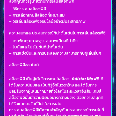
สิ่งที่คุณควรรู้เกี่ยวกับการเล่นสล็อตพีจี
– วิธีการเล่นสล็อตพีจี
– การเลือกเกมส์สล็อตที่เหมาะสม
– วิธีเล่นสล็อตพีจีออนไลน์อย่างมีประสิทธิภาพ
ความสนุกและประสบการณ์ที่น่าตื่นเต้นในการเล่นสล็อตพีจี
– กราฟิกคุณภาพสูงและภาพเสียงที่น่าทึ่ง
– โบนัสและโปรโมชั่นที่น่าตื่นเต้น
– การแข่งขันและการประลองความสามารถกับผู้เล่นอื่นๆ
สล็อตพีจีออนไลน์
สล็อตพีจี เป็นผู้ให้บริการเกมส์สล็อต
fullslot โค้ดฟรี
ที่
ได้รับความนิยมและเป็นที่รู้จักในวงกว้าง และได้รับการ
ยอมรับจากผู้เล่นมากมายทั่วโลกในระยะเวลาอันสั้น เกมส์
สล็อตพีจีนั้นมีความนิยมอย่างกว้างขวาง ด้วยความสนุกที่
ได้รับและรางวัลที่มีค่าในการเล่น
การเล่นสล็อตพีจีให้ความสำคัญกับประสบการณ์การเล่นที่