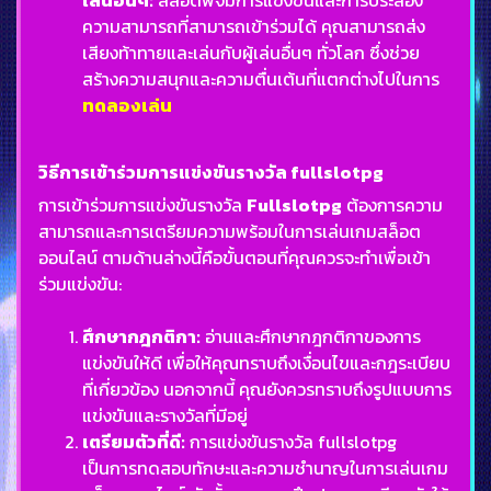
เล่นอื่นๆ:
สล็อตพีจีมีการแข่งขันและการประลอง
ความสามารถที่สามารถเข้าร่วมได้ คุณสามารถส่ง
เสียงท้าทายและเล่นกับผู้เล่นอื่นๆ ทั่วโลก ซึ่งช่วย
สร้างความสนุกและความตื่นเต้นที่แตกต่างไปในการ
ทดลองเล่น
วิธีการเข้าร่วมการแข่งขันรางวัล
fullslotpg
การเข้าร่วมการแข่งขันรางวัล
Fullslotpg
ต้องการความ
สามารถและการเตรียมความพร้อมในการเล่นเกมสล็อต
ออนไลน์ ตามด้านล่างนี้คือขั้นตอนที่คุณควรจะทำเพื่อเข้า
ร่วมแข่งขัน:
ศึกษากฎกติกา:
อ่านและศึกษากฎกติกาของการ
แข่งขันให้ดี เพื่อให้คุณทราบถึงเงื่อนไขและกฎระเบียบ
ที่เกี่ยวข้อง นอกจากนี้ คุณยังควรทราบถึงรูปแบบการ
แข่งขันและรางวัลที่มีอยู่
เตรียมตัวที่ดี:
การแข่งขันรางวัล fullslotpg
เป็นการทดสอบทักษะและความชำนาญในการเล่นเกม