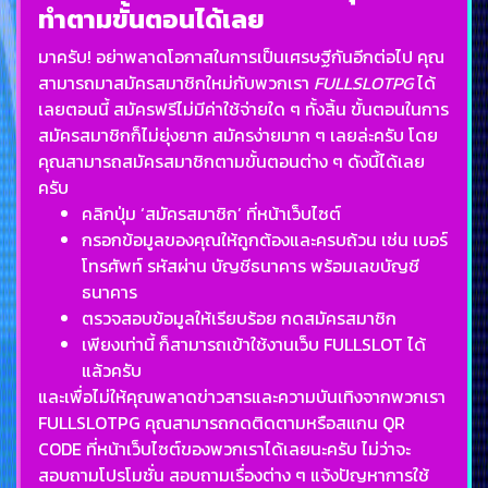
ทำตามขั้นตอนได้เลย
มาครับ! อย่าพลาดโอกาสในการเป็นเศรษฐีกันอีกต่อไป คุณ
สามารถมาสมัครสมาชิกใหม่กับพวกเรา
FULLSLOTPG
ได้
เลยตอนนี้ สมัครฟรีไม่มีค่าใช้จ่ายใด ๆ ทั้งสิ้น ขั้นตอนในการ
สมัครสมาชิกก็ไม่ยุ่งยาก สมัครง่ายมาก ๆ เลยล่ะครับ โดย
คุณสามารถสมัครสมาชิกตามขั้นตอนต่าง ๆ ดังนี้ได้เลย
ครับ
คลิกปุ่ม ‘สมัครสมาชิก’ ที่หน้าเว็บไซต์
กรอกข้อมูลของคุณให้ถูกต้องและครบถ้วน เช่น เบอร์
โทรศัพท์ รหัสผ่าน บัญชีธนาคาร พร้อมเลขบัญชี
ธนาคาร
ตรวจสอบข้อมูลให้เรียบร้อย กดสมัครสมาชิก
เพียงเท่านี้ ก็สามารถเข้าใช้งานเว็บ FULLSLOT ได้
แล้วครับ
และเพื่อไม่ให้คุณพลาดข่าวสารและความบันเทิงจากพวกเรา
FULLSLOTPG คุณสามารถกดติดตามหรือสแกน QR
CODE ที่หน้าเว็บไซต์ของพวกเราได้เลยนะครับ ไม่ว่าจะ
สอบถามโปรโมชั่น สอบถามเรื่องต่าง ๆ แจ้งปัญหาการใช้