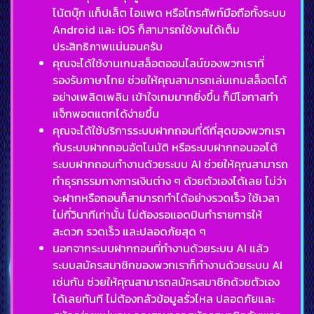
โน้ตบุ๊ก แท็ปเล็ต ไอแพด หรือโทรศัพท์มือถือทั้งระบบ
Android และ iOS ก็สามารถใช้งานได้เต็ม
ประสิทธิภาพแน่นอนครับ
คุณจะได้ใช้งานเกมสล็อตออนไลน์ของพวกเราที่
รองรับภาษาไทย ช่วยให้คุณสามารถเล่นเกมสล็อตได้
อย่างเพลิดเพลิน เข้าใจเกมมากยิ่งขึ้น ก็มีโอกาสทำ
แจ็กพอตแตกได้ง่ายขึ้น
คุณจะได้ใช้บริการระบบฝากถอนที่ดีที่สุดของพวกเรา
กับระบบฝากถอนอัตโนมัติ หรือระบบฝากถอนออโต้
ระบบฝากถอนทำงานด้วยระบบ AI ช่วยให้คุณสามารถ
ทำธุรกรรมทางการเงินต่าง ๆ ด้วยตัวเองได้เลย ไม่ว่า
จะฝากหรือถอนก็สามารถทำได้อย่างรวดเร็ว ใช้เวลา
ไม่กี่วินาทีเท่านั้น ไม่ต้องรอแอดมินทำรายการให้
สะดวก รวดเร็ว และปลอดภัยสุด ๆ
นอกจากระบบฝากถอนที่ทำงานด้วยระบบ AI แล้ว
ระบบสมัครสมาชิกของพวกเราก็ทำงานด้วยระบบ AI
เช่นกัน ช่วยให้คุณสามารถสมัครสมาชิกด้วยตัวเอง
ได้เลยทันที ไม่ต้องกลัวข้อมูลรั่วไหล ปลอดภัยและ