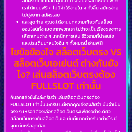
สมัครง่ายแน่นอน คุณสามารถสมัครสมาชิกกับพวก
เราได้แบบฟรี ๆ ไม่มีค่าใช้จ่ายใด ๆ ทั้งสิ้น สมัครง่าย
ไม่ยุ่งยาก สมัครเลย
และสุดท้าย คุณจะได้อ่านบทความเกี่ยวกับสล็อต
ออนไลน์ทั้งหมดจากพวกเรา ไม่ว่าจะเป็นเรื่องของการ
เลือกเกมต่าง ๆ เทคนิคการเล่น รีวิวเกมที่น่าสนใจ
และประเด็นน่าสนใจอื่น ๆ ทั้งหมดนี้ อ่านฟรี!
ไขข้อข้องใจ สล็อตเว็บตรง VS
สล็อตเว็บเอเย่นต์ ต่างกันยัง
ไง? เล่นสล็อตเว็บตรงต้อง
FULLSLOT เท่านั้น
ก็บอกแล้วยังไงล่ะครับว่า เล่นสล็อตเว็บตรงต้อง
FULLSLOT เท่านั้นนะครับ แต่หากคุณยังสงสัยว่า มันจำเป็น
จริง ๆ เหรอที่ต้องเลือกสล็อตเว็บตรงเพียงอย่างเดียว
สล็อตเว็บตรงกับสล็อตเว็บเอเย่นต์แตกต่างกันอย่างไร มี
จุดเด่นหรือจุดด้อย