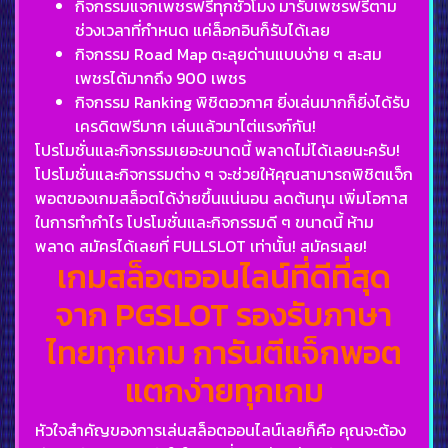
กิจกรรมแจกเพชรฟรีทุกชั่วโมง มารับเพชรฟรีตาม
ช่วงเวลาที่กำหนด แค่ล็อกอินก็รับได้เลย
กิจกรรม
Road Map
ตะลุยด่านแบบง่าย ๆ สะสม
เพชรได้มากถึง
900
เพชร
กิจกรรม
Ranking
พิชิตอวกาศ ยิ่งเล่นมากก็ยิ่งได้รับ
เครดิตฟรีมาก เล่นแล้วมาไต่แรงก์กัน
!
โปรโมชั่นและกิจกรรมเยอะขนาดนี้ พลาดไม่ได้เลยนะครับ
!
โปรโมชั่นและกิจกรรมต่าง ๆ จะช่วยให้คุณสามารถพิชิตแจ็ก
พอตของเกมสล็อตได้ง่ายขึ้นแน่นอน ลดต้นทุน เพิ่มโอกาส
ในการทำกำไร โปรโมชั่นและกิจกรรมดี ๆ ขนาดนี้ ห้าม
พลาด สมัครได้เลยที่
FULLSLOT
เท่านั้น
!
สมัครเลย
!
เกมสล็อตออนไลน์ที่ดีที่สุด
จาก PGSLOT รองรับภาษา
ไทยทุกเกม การันตีแจ็กพอต
แตกง่ายทุกเกม
หัวใจสำคัญของการเล่นสล็อตออนไลน์เลยก็คือ คุณจะต้อง