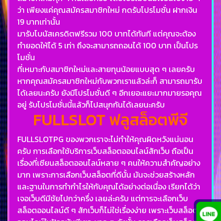
ว่า เพียงแค่คุณสมัครสมาชิกใหม่ กดรับโปรโมชั่น ฝากเงิน
19 บาทเท่านั้น
มารับโบนัสเครดิตฟรีรวม 100 บาทได้ทันที แต่คุณจะต้อง
ทำยอดให้ได้ 5 เท่า ถึงจะสามารถถอนได้ 100 บาท เป็นโปร
โมชั่น
ที่เหมาะกับสมาชิกใหม่และสายทุนน้อยแบบสุด ๆ เลยครับ
หากคุณสมัครสมาชิกใหม่กับพวกเราแล้วล่ะก็ สามารถมารับ
ได้เลยนะครับ ยังมีโปรโมชั่นดี ๆ อีกเยอะแยะมากมายรอคุณ
อยู่ รับโปรโมชั่นนี้แล้วก็ไปสนุกกันได้เลยนะครับ
FULLSLOT ฟลูสล็อตพีจี
FULLSLOTPG ของพวกเราจะไม่ทำให้คุณผิดหวังแน่นอน
ครับ การเลือกใช้บริการเว็บสล็อตออนไลน์สักเว็บ ถือเป็น
เรื่องที่เซียนสล็อตออนไลน์หลาย ๆ คนให้ความสำคัญอย่าง
มาก เพราะการเลือกเว็บสล็อตที่ดีนั้น มันจะช่วยสร้างหลัก
และฐานในการทำกำไรให้กับคุณได้อย่างต่อเนื่อง เรียกได้ว่า
เจอเว็บดีมีชัยไปกว่าครึ่ง เลยล่ะครับ แต่การจะเลือกเว็บ
สล็อตออนไลน์ดี ๆ สักเว็บก็ไม่ใช่เรื่องง่าย เพราะเว็บสล็อต