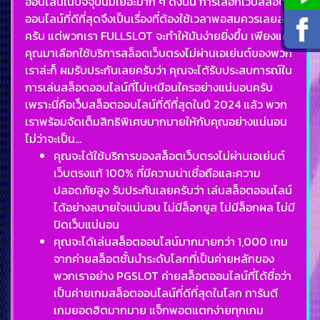
ออนไลน์ในปัจจุบันมีเยอะมาก ๆ ดังนั้น การเลือกเว็บสล็อต
ออนไลน์ที่ดีที่สุดจึงเป็นเรื่องที่ต้องใช้เวลาพอสมควรเลยล่ะ
ครับ แต่พวกเรา FULLSLOT จะทำให้มันง่ายยิ่งขึ้น เพียงแค่
คุณมาเลือกใช้บริการสล็อตเว็บตรงไม่ผ่านเอเย่นต์ของพวก
เราล่ะก็ ผมรับประกันเลยครับว่า คุณจะได้รับประสบการณ์ใน
การเล่นสล็อตออนไลน์ที่ไม่เหมือนใครอย่างแน่นอนครับ
เพราะนี่คือเว็บสล็อตออนไลน์ที่ดีที่สุดในปี 2024 แล้ว พวก
เราพร้อมจัดเต็มสิทธิพิเศษมากมายให้กับคุณอย่างแน่นอน
ไม่ว่าจะเป็น…
คุณจะได้ใช้บริการของสล็อตเว็บตรงไม่ผ่านเอเย่นต์
เว็บตรงแท้ 100% ที่มีความน่าเชื่อถือและความ
ปลอดภัยสูง รับประกันเลยครับว่า เล่นสล็อตออนไลน์
ได้อย่างสบายใจแน่นอน ไม่มีล็อกยูส ไม่มีล็อกผล ไม่มี
ปิดเว็บแน่นอน
คุณจะได้เล่นสล็อตออนไลน์มากมายกว่า 1,000 เกม
จากค่ายสล็อตชั้นนำระดับโลกที่เป็นค่ายหลักของ
พวกเราอย่าง PGSLOT ค่ายสล็อตออนไลน์ที่ได้ชื่อว่า
เป็นค่ายเกมสล็อตออนไลน์ที่ดีที่สุดในโลก การันตี
เกมยอดฮิตมากมาย แจ็กพอตแตกง่ายทุกเกม