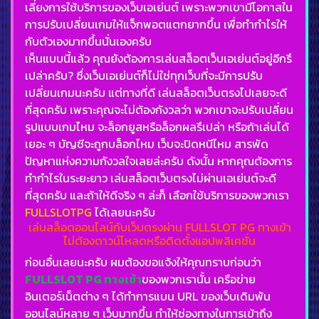
เลี่ยงการใช้บริการของเว็บเอเย่นต์ เพราะพวกเขามีโอกาสใน
การปรับเปลี่ยนเกมให้แจ็กพอตแตกยากขึ้น เพื่อทำกำไรให้
กับตัวเองมากขึ้นนั่นเองครับ
เห็นแบบนี้แล้ว คุณยังต้องการเล่นสล็อตเว็บเอเย่นต์อยู่อีกรึ
เปล่าครับ? ซึ่งเว็บเอเย่นต์ก็ไม่ใช่ทุกเว็บที่จะมีการปรับ
เปลี่ยนเกมนะครับ แต่ทางที่ดี เล่นสล็อตเว็บตรงไปเลยจะดี
ที่สุดครับ เพราะคุณจะไม่ต้องกังวลว่า พวกเขาจะปรับเปลี่ยน
รูปแบบเกมไหม จะล็อกยูสหรือล็อกผลรึเปล่า หรือถ้าเล่นได้
เยอะ ๆ บัญชีจะถูกบล็อกไหม เว็บจะปิดหนีไหม สารพัด
ปัญหาแห่งความกังวลใจเลยล่ะครับ ดังนั้น หากคุณต้องการ
ทำกำไรในระยะยาว เล่นสล็อตเว็บตรงไม่ผ่านเอเย่นต์จะดี
ที่สุดครับ และถ้าให้ดีจริง ๆ ล่ะก็ เลือกใช้บริการของพวกเรา
FULLSLOTPG
ได้เลยนะครับ
เล่นสล็อตออนไลน์กับเว็บตรงผ่าน FULLSLOT PG ทางเข้า
ไม่ต้องดาวน์โหลดหรือติดตั้งแอปพลิเคชั่น
ก่อนอื่นเลยนะครับ ผมต้องขอแจ้งให้คุณทราบก่อนว่า
FULLSLOT PG ทางเข้า
ของพวกเรานั้น เครือข่าย
อินเตอร์เน็ตต่าง ๆ ได้ทำการแบน URL ของเว็บเดิมพัน
ออนไลน์หลาย ๆ เว็บมากขึ้น ทำให้ช่องทางในการเข้าถึง