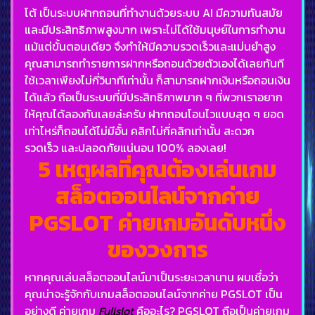
โต้ เป็นระบบฝากถอนที่ทำงานด้วยระบบ AI มีความทันสมัย
และมีประสิทธิภาพสูงมาก เพราะไม่ได้ใช้มนุษย์ในการทำงาน
แม้แต่ขั้นตอนเดียว จึงทำให้มีความรวดเร็วและแม่นยำสูง
คุณสามารถทำรายการฝากหรือถอนด้วยตัวเองได้เลยทันที
ใช้เวลาเพียงไม่กี่วินาทีเท่านั้น ก็สามารถฝากเงินหรือถอนเงิน
ได้แล้ว ถือเป็นระบบที่มีประสิทธิภาพมาก ๆ ที่พวกเราอยาก
ให้คุณได้ลองกันเลยล่ะครับ ฝากถอนโอนไวแบบสุด ๆ ยอด
เท่าไหร่ก็ถอนได้ไม่มีอั้น คลิกไม่กี่คลิกเท่านั้น สะดวก
รวดเร็ว และปลอดภัยแน่นอน 100% ลองเลย!
5 เหตุผลที่คุณต้องเล่นเกม
สล็อตออนไลน์จากค่าย
PGSLOT ค่ายเกมอันดับหนึ่ง
ของวงการ
หากคุณเล่นสล็อตออนไลน์มาเป็นระยะเวลานาน ผมเชื่อว่า
คุณน่าจะรู้จักกับเกมสล็อตออนไลน์จากค่าย PGSLOT เป็น
อย่างดี ค่ายเกม
Fullslot
คืออะไร? PGSLOT ถือเป็นค่ายเกม