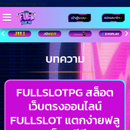
https://fullslotpg.org/
บทความ
FULLSLOTPG สล็อต
เว็บตรงออนไลน์
FULLSLOT แตกง่ายฟลู