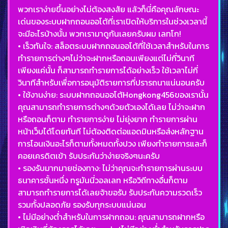
พวกเราง่ายขึ้นอย่างไม่ต้องสงสัย แล้วก็นี่คือคุณลักษณะ
เด่นของระบบฝากถอนออโต้ที่เราเปิดให้บริการในช่วงเวลานี้
จะมีอะไรบ้างนั้น พวกเรามาดูกันเลยครับผม เลทโก!
• เร็วทันใจ: สล็อตระบบฝากถอนออโต้ที่ใช้เวลาสำหรับในการ
ทำรายการต่างๆไม่ว่าจะฝากหรือถอนเพียงแต่ไม่กี่วินาที
เพียงแค่นั้น ก็สามารถทำรายการได้อย่างเร็ว ใช้เวลาไม่กี่
วินาทีสำหรับเพื่อการอนุมัติรายการที่ปรารถนาแน่นอนครับ
• ใช้งานง่าย: ระบบฝากถอนออโต้Hongkong456ของเรานั้น
คุณสามารถทำรายการต่างๆด้วยตัวเองได้เลย ไม่ว่าจะฝาก
หรือถอนก็ตาม ทำรายการง่าย ไม่ยุ่งยาก ทำรายการผ่าน
หน้าเว็บได้โดยทันที ไม่ต้องติดต่อแอดมินหรือส่งหลักฐาน
การโอนเงินอะไรก็ตามทั้งหมดทั้งปวง เพียงทำรายการและก็
คอยเครดิตเข้า รับประกันว่าง่ายจริงๆนะครับ
• รองรับมากมายช่องทาง: ไม่ว่าคุณจะทำรายการผ่านระบบ
ธนาคารชั้นหนึ่ง ทรูมันนี่วอลเลท หรือวิถีทางอื่นก็ตาม
สามารถทำรายการได้เลยจ้าขอรับ รับประกันความรวดเร็ว
รวมทั้งปลอดภัย รองรับทุกระบบแน่นอน
• ไม่มีอย่างต่ำสำหรับในการฝากถอน: คุณสามารถฝากหรือ