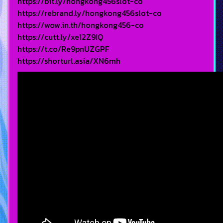
https://bit.ly/hongkong456slot-co
https://rebrand.ly/hongkong456slot-co
https://wow.in.th/hongkong456-co
https://cutt.ly/xe12Z9IQ
https://t.co/Re9pnUZGPF
https://shorturl.asia/XN6mh