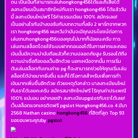
ตน เป็นเงินที่สามารถเล่นhongkong456ได้และก็เสียได้
ลงทะเบียนเป็นสมาชิกใหม่กับเรา hongkong456 ได้แล้ววัน
นี้ ลงทะเบียนใหม่ฟรี ไร้ค่าธรรมเนียม 100% สมัครเลย!
เป็นอย่างไรกันบ้างขอรับกับบทความทั้งยัง 2 พาร์ทจากพวก
เรา hongkong456 ผมหวังว่ามันจะมีคุณประโยชน์ต่อการ
เล่นเกมhongkong456ของคุณไม่มากก็น้อยนะครับ การ
เล่นเกมสล็อตโดยใช้ระบบฝากถอนออโต้ในการฝากและถอน
เงินนั้นมีความน่านับถือแล้วก็ความปลอดภัยสูง รับรองได้ถึง
ความน่าเชื่อถือของเว็บอีกด้วย นอกเหนือจากนั้น การเริ่ม
ต้นเล่นสล็อตกับเกมค่าย pg ก็จะสามารถช่วยให้คุณเริ่มเล่น
สล็อตได้ง่ายมากยิ่งขึ้น และก็ได้โอกาสสำหรับเพื่อการทำ
เงินมากเพิ่มขึ้นอีกด้วย ด้วยเหตุดังกล่าว มาลงทะเบียนใหม่
กับเราได้เลยคะครับ สมัครสมาชิกใหม่ฟรี ไร้คุณค่าประเพณี
100% แน่นอน อย่าคอยช้า ลงทะเบียนpgslotกับเราได้เลย!
เว็บสล็อตแจกเครดิตฟรี pgslot Hongkong456.co 4 มีนา
2568 Nathan casino
hongkong456
ที่ฮิตที่สุด Top 93
ขอขอบพระคุณby
pgslot