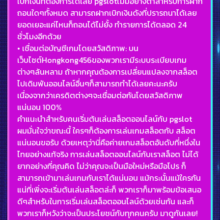
เบิกเงินที่ต้องการได้เลย pgslotไม่มีอย่างต่ำสำหรับการฝาก
ถอนใดๆทั้งหมด สามารถฝากเบิกเงินดังที่ปรารถนาได้เลย
ยอดเยอะแค่ไหนก็ถอนได้ไม่ยั้ง ทำรายการได้ตลอด 24
ชั่วโมงอีกด้วย
• เชื่อมต่อบัญชีเกมโดยสวัสดิภาพ: บน
เว็บไซต์Hongkong456ของพวกเรามีระบบระเบียบเกม
ต่างๆล้นหลาม ถ้าหากคุณต้องการเปลี่ยนแปลงจากสล็อต
ไปเดิมพันออนไลน์อื่นๆก็สามารถทำได้เลยคะนะครับ
เนื่องจากว่าเครดิตต่างๆจะเชื่อมต่อกันโดยสวัสดิภาพ
แน่นอน 100%
คำแนะนำสำหรับคนเริ่มต้นเล่นสล็อตออนไลน์กับ pgslot
ผมมั่นใจว่าขณะนี้ ใครๆก็ต้องการเล่นเกมสล็อตกับ สล็อต
แน่นอนขอรับ ด้วยเหตุว่านี่คือค่ายเกมสล็อตอันดับที่หนึ่งใน
ไทยอย่างแท้จริง การเล่นสล็อตออนไลน์กับเราสล็อต ไม่ได้
ยากอย่างที่คุณคิด ไม่ว่าคุณจะเป็นมือใหม่หรือมือโปร ก็
สามารถเข้ามาเล่นเกมกับเราได้แน่นอน แม้กระนั้นแม้ใครกัน
แน่ที่เพิ่งจะเริ่มต้นเล่นสล็อตล่ะก็ พวกเราก็มาพร้อมข้อเสนอ
ดีๆสำหรับในการเริ่มเล่นสล็อตออนไลน์ด้วยเช่นกัน และก็
พวกเราก็หวังว่าจะเป็นประโยชน์กับทุกคนครับ มาดูกันเลย!