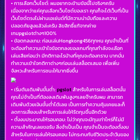
• การเลือกเว็บไซต์: ผมอยากจะข้ามข้อนี้ไปจริงๆครับ
เนื่องจากว่าแค่คุณเลือกเว็บไซต์ของเรา คุณก็จะได้เว็บที่เป็น
เว็บไซต์ตรงไม่ผ่านเอเย่นต์ที่มีความน่านับถือและความ
ปลอดภัยสูงแล้วล่ะครับ ลิขสิทธิ์แท้จากค่าย
เกมpgslotต่างๆ100%
• ข้อตกลงเกม: ก่อนเล่นHongkong456ทุกหน คุณจำเป็นที่
จะต้องทำความเข้าใจข้อตกลงของเกมที่คุณกำลังจะเลือก
เล่นเสียก่อนว่า มีกติกาอะไรบ้างที่คุณจะต้องทราบ บากบั่น
ทำความเข้าใจกติกาต่างๆก่อนเล่นสล็อตเสมอ เพื่อเพิ่ม
จังหวะสำหรับการชนะให้มากยิ่งขึ้น
• เริ่มต้นเดิมพันขั้นต่ำ:
pgslot
สำหรับในการเล่นสล็อตนั้น
คุณไม่จำเป็นที่ต้องลงเดิมพันสูงๆเลยจ๊าครับผม สามารถ
เดิมพันด้วยเงินขั้นต่ำได้เลย เป็นการทำความคุ้นเคยและก็
ลดการเสี่ยงบสำหรับการเล่นให้รัดกุมขึ้นอีกด้วย
• ตั้งงบประมาณให้รอบคอบ: ไม่ว่าคุณจะมีทุนเท่าไหร่ก็ไม่มี
ความสำคัญเลยขอรับ สิ่งจำเป็นเป็น คุณจำเป็นจะต้องตั้งงบ
สำหรับในการเล่นให้รอบคอบ ไม่กระทบกับชีวิตประจำวันของ