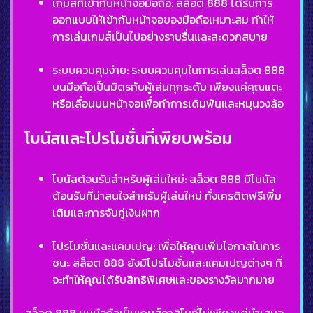
เกมส์ที่เข้ากับหน้าจอมือถือ: สล็อต 888 ได้รับการ
ออกแบบให้เข้ากับหน้าจอของมือถือเหมาะสม ทำให้
การเล่นเกมส์เป็นไปอย่างราบรื่นและสะดวกสบาย
ระบบควบคุมง่าย: ระบบควบคุมในการเล่นสล็อต 888
บนมือถือเป็นมิตรกับผู้เล่นทุกระดับ เพียงแค่คุณแตะ
หรือเลื่อนบนหน้าจอเพื่อทำการเดิมพันและหมุนวงล้อ
โบนัสและโปรโมชั่นที่เพียบพร้อม
โบนัสต้อนรับสำหรับผู้เล่นใหม่: สล็อต 888 มีโบนัส
ต้อนรับที่น่าสนใจสำหรับผู้เล่นใหม่ ทั้งเครดิตฟรีเพิ่ม
เติมและการจับคู่เงินฝาก
โปรโมชั่นและแคมเปญ: เพื่อให้คุณเพิ่มโอกาสในการ
ชนะ สล็อต 888 ยังมีโปรโมชั่นและแคมเปญต่างๆ ที่
จะทำให้คุณได้รับสิทธิพิเศษและของรางวัลมากมาย