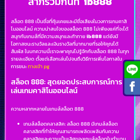
ลาภร่วมกันที่
ib888
สล็อต 888 เป็นชื่อที่คุ้นเคยและมีชื่อเสียงในวงการเกมคาสิ
โนออนไลน์ ความน่าสนใจของสล็อต 888 ไม่เพียงแค่ที่จะได้
สนุกกับเกมส์ที่มีความสนุกและท้าทาย
ib888
แต่ยังมี
โอกาสชนะรางวัลและเงินรางวัลที่มากมายที่รอให้คุณได้
สัมผัส ในบทความนี้เราจะพาคุณไปรู้จักกับสล็อต 888 ในทุก
รายละเอียด ตั้งแต่เลือกเล่นไปจนถึงวิธีการเพิ่มโอกาสใน
การชนะ
ทางเข้า pg
สล็อต 888: สุดยอดประสบการณ์การ
เล่นเกมคาสิโนออนไลน์
ความหลากหลายในเกมส์สล็อต 888
เกมส์สล็อตคลาสสิค: สล็อต 888 มีเกมส์สล็อต
คลาสสิคที่ทำให้คุณสามารถเพลิดเพลินกับความ
คลาสสิคและความเป็นเลิศของเกมส์สล็อตในตำนาน