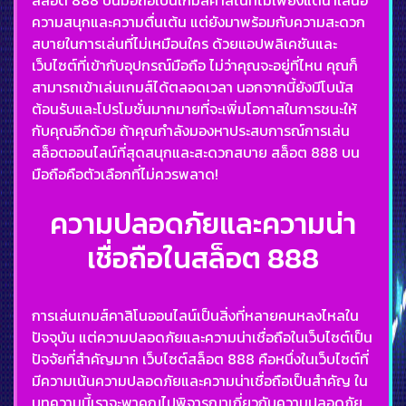
สล็อต 888 บนมือถือเป็นเกมส์คาสิโนที่ไม่เพียงแต่นำเสนอ
ความสนุกและความตื่นเต้น แต่ยังมาพร้อมกับความสะดวก
สบายในการเล่นที่ไม่เหมือนใคร ด้วยแอปพลิเคชันและ
เว็บไซต์ที่เข้ากับอุปกรณ์มือถือ ไม่ว่าคุณจะอยู่ที่ไหน คุณก็
สามารถเข้าเล่นเกมส์ได้ตลอดเวลา นอกจากนี้ยังมีโบนัส
ต้อนรับและโปรโมชั่นมากมายที่จะเพิ่มโอกาสในการชนะให้
กับคุณอีกด้วย ถ้าคุณกำลังมองหาประสบการณ์การเล่น
สล็อตออนไลน์ที่สุดสนุกและสะดวกสบาย สล็อต 888 บน
มือถือคือตัวเลือกที่ไม่ควรพลาด!
ความปลอดภัยและความน่า
เชื่อถือในสล็อต 888
การเล่นเกมส์คาสิโนออนไลน์เป็นสิ่งที่หลายคนหลงไหลใน
ปัจจุบัน แต่ความปลอดภัยและความน่าเชื่อถือในเว็บไซต์เป็น
ปัจจัยที่สำคัญมาก เว็บไซต์สล็อต 888 คือหนึ่งในเว็บไซต์ที่
มีความเน้นความปลอดภัยและความน่าเชื่อถือเป็นสำคัญ ใน
บทความนี้เราจะพาคุณไปพิจารณาเกี่ยวกับความปลอดภัย