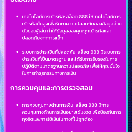
เทคโนโลยีการเข้ารหัส: สล็อต 888 ใช้เทคโนโลยีการ
เข้ารหัสขั้นสูงเพื่อรักษาความปลอดภัยของข้อมูลส่วน
ตัวของผู้เล่น ทำให้ข้อมูลของคุณถูกเข้ารหัสและ
ปลอดภัยจากการแฮ็ก
ระบบการชำระเงินที่ปลอดภัย: สล็อต 888 มีระบบการ
ชำระเงินที่เป็นมาตรฐาน และได้รับการรับรองในการ
ปฏิบัติตามมาตรฐานความปลอดภัย เพื่อให้คุณมั่นใจ
ในการทำธุรกรรมทางการเงิน
การควบคุมและการตรวจสอบ
การควบคุมทางด้านการเงิน: สล็อต 888 มีการ
ควบคุมทางด้านการเงินอย่างเข้มงวด เพื่อป้องกันการ
ทุจริตและการใช้เงินในทางที่ไม่ถูกต้อง