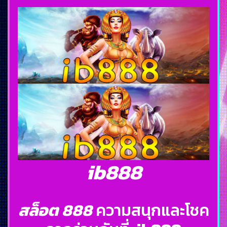
ib888
สล็อต 888
ความสนุกและโชค