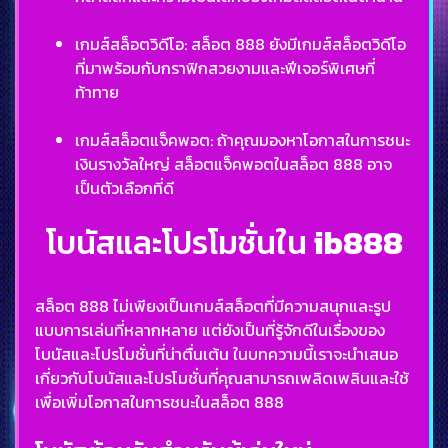
เกมส์สล็อตวิดีโอ: สล็อต 888 ยังมีเกมส์สล็อตวิดีโอ
ที่มาพร้อมกับกราฟิกสวยงามและฟีเจอร์พิเศษที่
ท้าทาย
เกมส์สล็อตแจ็คพอต: ถ้าคุณมองหาโอกาสในการชนะ
เงินรางวัลใหญ่ สล็อตแจ็คพอตในสล็อต 888 อาจ
เป็นตัวเลือกที่ดี
โบนัสและโปรโมชั่นใน
ib888
สล็อต 888 ไม่เพียงเป็นเกมส์สล็อตที่มีความสนุกและรูป
แบบการเล่นที่หลากหลาย แต่ยังเป็นที่รู้จักดีในเรื่องของ
โบนัสและโปรโมชั่นที่น่าตื่นเต้น ในบทความนี้เราจะนำเสนอ
เกี่ยวกับโบนัสและโปรโมชั่นที่คุณสามารถเพลิดเพลินและใช้
เพื่อเพิ่มโอกาสในการชนะในสล็อต 888