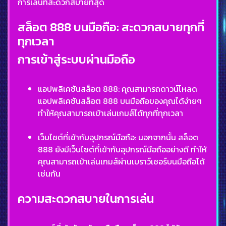
การเล่นที่สะดวกสบายที่สุด
สล็อต 888 บนมือถือ: สะดวกสบายทุกที่
ทุกเวลา
การเข้าสู่ระบบผ่านมือถือ
แอปพลิเคชันสล็อต 888: คุณสามารถดาวน์โหลด
แอปพลิเคชันสล็อต 888 บนมือถือของคุณได้ง่ายๆ
ทำให้คุณสามารถเข้าเล่นเกมส์ได้ทุกที่ทุกเวลา
เว็บไซต์ที่เข้ากับอุปกรณ์มือถือ: นอกจากนั้น สล็อต
888 ยังมีเว็บไซต์ที่เข้ากับอุปกรณ์มือถืออย่างดี ทำให้
คุณสามารถเข้าเล่นเกมส์ผ่านเบราว์เซอร์บนมือถือได้
เช่นกัน
ความสะดวกสบายในการเล่น