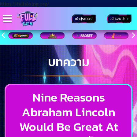
https://fullslotpg.org/
บทความ
Nine Reasons
Abraham Lincoln
Would Be Great At