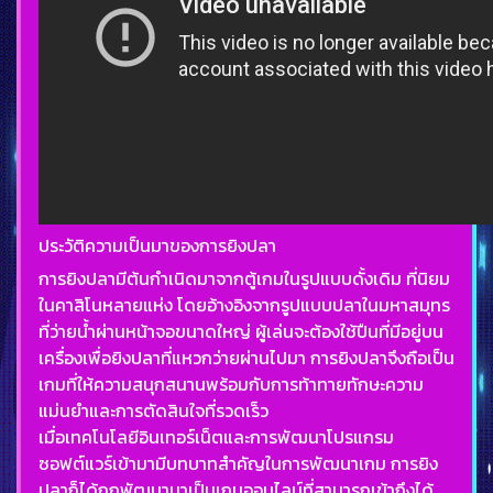
ประวัติความเป็นมาของการยิงปลา
การยิงปลามีต้นกำเนิดมาจากตู้เกมในรูปแบบดั้งเดิม ที่นิยม
ในคาสิโนหลายแห่ง โดยอ้างอิงจากรูปแบบปลาในมหาสมุทร
ที่ว่ายน้ำผ่านหน้าจอขนาดใหญ่ ผู้เล่นจะต้องใช้ปืนที่มีอยู่บน
เครื่องเพื่อยิงปลาที่แหวกว่ายผ่านไปมา การยิงปลาจึงถือเป็น
เกมที่ให้ความสนุกสนานพร้อมกับการท้าทายทักษะความ
แม่นยำและการตัดสินใจที่รวดเร็ว
เมื่อเทคโนโลยีอินเทอร์เน็ตและการพัฒนาโปรแกรม
ซอฟต์แวร์เข้ามามีบทบาทสำคัญในการพัฒนาเกม การยิง
ปลาก็ได้ถูกพัฒนามาเป็นเกมออนไลน์ที่สามารถเข้าถึงได้