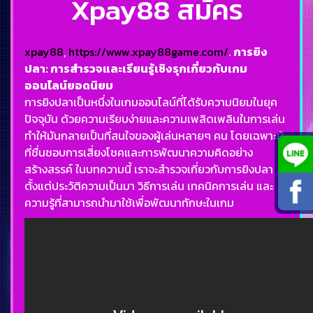
Xpay88 สมัคร
xpay88
,
https://www.xpay88game.com/
.
การยิง
ปลา: การสำรวจและเรียนรู้เชิงรุกเกี่ยวกับเกม
ออนไลน์ยอดนิยม
การยิงปลาเป็นหนึ่งในเกมออนไลน์ที่ได้รับความนิยมในยุค
ปัจจุบัน ด้วยความเรียบง่ายและความเพลิดเพลินในการเล่น
ทำให้มันกลายเป็นที่สนใจของผู้เล่นหลายๆ คน โดยเฉพาะผู้
ที่ชื่นชอบการเสี่ยงโชคและการพัฒนาความคิดอย่าง
สร้างสรรค์ ในบทความนี้ เราจะสำรวจเกี่ยวกับการยิงปลา
ตั้งแต่ประวัติความเป็นมา วิธีการเล่น เทคนิคการเล่น และ
ความรู้ที่สามารถนำมาใช้เพื่อพัฒนาทักษะในเกม