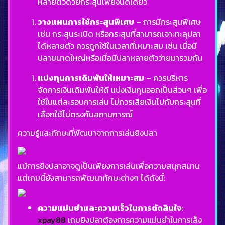
หลายตัวด้วยกระสุนเพียงนัดเดียว
วางแผนการใช้กระสุนพิเศษ
– การมีกระสุนพิเศษ
เช่น กระสุนระเบิด หรือกระสุนที่สามารถเจาะทะลุปลา
ได้หลายตัว ควรถูกใช้ในเวลาที่เหมาะสม เช่น เมื่อมี
ปลาขนาดใหญ่หรือเมื่อมีปลาหลายตัวว่ายมารวมกัน
แบ่งทุนการเดิมพันให้เหมาะสม
– ควรบริหาร
จัดการเงินเดิมพันให้ดี แบ่งเงินทุนออกเป็นส่วนๆ เพื่อ
ใช้ในแต่ละรอบการเล่น ไม่ควรเสียเงินไปกับกระสุนที่
เลือกใช้ไม่ตรงกับสถานการณ์
ความรู้และทักษะที่พัฒนาจากการเล่นยิงปลา
แม้การยิงปลาอาจดูเป็นเพียงการเล่นเพื่อความสนุกสนาน
แต่เกมนี้ยังสามารถพัฒนาทักษะต่างๆ ได้ดังนี้:
ความแม่นยำและความเร็วในการตัดสินใจ
:
xpay88
เกมยิงปลาต้องการความแม่นยำในการเล็ง