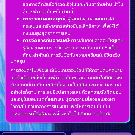
และการตัดสินใจที่รวดเร็วในขณะที่ปลาว่ายผ่าน นำไป
สู่การพัฒนาทักษะในด้านนี้
การวางแผนกลยุทธ์
: ผู้เล่นต้องวางแผนการใช้
กระสุนและทรัพยากรอย่างมีประสิทธิภาพ เพื่อให้ได้
คะแนนสูงสุดจากการเล่น
การจัดการกับอารมณ์
: การเล่นยิงปลาสอนให้ผู้เล่น
รู้จักควบคุมอารมณ์ในสถานการณ์ที่กดดัน ซึ่งเป็น
ทักษะสำคัญในการรับมือกับความเครียดในชีวิตจริง
บทสรุป
การยิงปลาไม่เพียงแต่เป็นเกมออนไลน์ที่ให้ความสนุกสนาน
แต่ยังเป็นแหล่งที่ช่วยพัฒนาทักษะและความคิดในมิติต่างๆ
ด้วยเหตุนี้ทำให้เกมชนิดนี้กลายเป็นที่นิยมอย่างกว้างขวาง
อย่างไรก็ตาม การเล่นยิงปลาควรเล่นด้วยความรับผิดชอบ
และอยู่ในขอบเขตที่เหมาะสม รู้จักความเสี่ยงและมองหา
โอกาสในท่ามกลางการแข่งขัน เพื่อให้การเล่นนั้นเป็น
ประสบการณ์ที่สร้างสรรค์และเต็มไปด้วยความบันเทิง