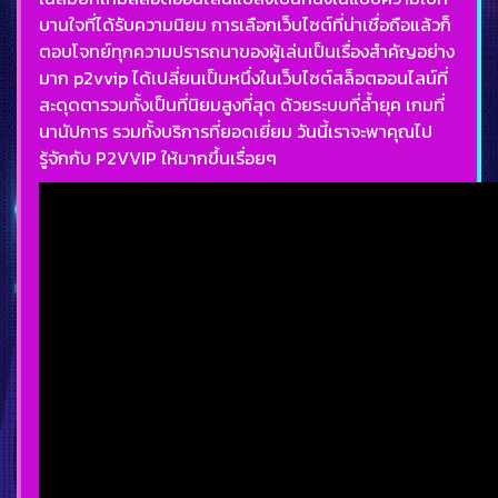
บานใจที่ได้รับความนิยม การเลือกเว็บไซต์ที่น่าเชื่อถือแล้วก็
ตอบโจทย์ทุกความปรารถนาของผู้เล่นเป็นเรื่องสำคัญอย่าง
มาก p2vvip ได้เปลี่ยนเป็นหนึ่งในเว็บไซต์สล็อตออนไลน์ที่
สะดุดตารวมทั้งเป็นที่นิยมสูงที่สุด ด้วยระบบที่ล้ำยุค เกมที่
นานัปการ รวมทั้งบริการที่ยอดเยี่ยม วันนี้เราจะพาคุณไป
รู้จักกับ P2VVIP ให้มากขึ้นเรื่อยๆ