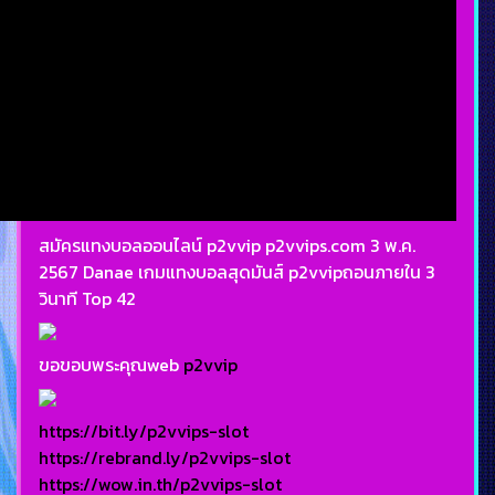
สมัครแทงบอลออนไลน์ p2vvip p2vvips.com 3 พ.ค.
2567 Danae เกมแทงบอลสุดมันส์ p2vvipถอนภายใน 3
วินาที Top 42
ขอขอบพระคุณweb
p2vvip
https://bit.ly/p2vvips-slot
https://rebrand.ly/p2vvips-slot
https://wow.in.th/p2vvips-slot