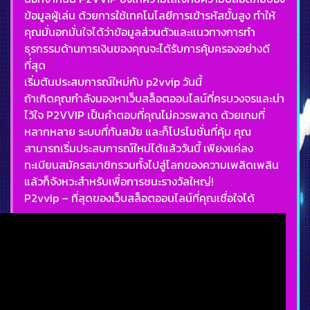
ข้อมูลผู้เล่น ด้วยการใช้เทคโนโลยีการเข้ารหัสขั้นสูง ทำให้
คุณมั่นอกมั่นใจได้ว่าข้อมูลส่วนตัวและแนวทางการทำ
ธุรกรรมด้านการเงินของคุณจะได้รับการคุ้มครองอย่างดี
ที่สุด
เริ่มต้นประสบการณ์ใหม่กับ p2vvip วันนี้
ถ้าเกิดคุณกำลังมองหาเว็บสล็อตออนไลน์ที่ครบวงจรและน่า
ไว้ใจ P2VVIP เป็นคำตอบที่คุณไม่ควรพลาด ด้วยเกมที่
หลากหลาย ระบบที่ทันสมัย และก็โปรโมชั่นที่คุ้ม คุณ
สามารถเริ่มประสบการณ์ใหม่ได้แล้ววันนี้ เพียงแค่ลง
ทะเบียนสมัครสมาชิกรวมทั้งไปสู่โลกของความเพลิดเพลิน
แล้วก็จังหวะสำหรับเพื่อการชนะรางวัลใหญ่!
P2vvip – ที่สุดของเว็บสล็อตออนไลน์ที่คุณเชื่อใจได้