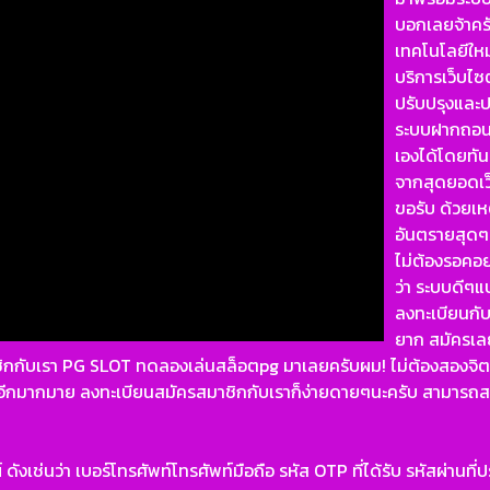
บอกเลยจ้าครั
เทคโนโลยีใหม
บริการเว็บไซ
ปรับปรุงและ
ระบบฝากถอนอ
เองได้โดยทัน
จากสุดยอดเว็
ขอรับ ด้วยเหต
อันตรายสุดๆท
ไม่ต้องรอคอย
ว่า ระบบดีๆแ
ลงทะเบียนกับ
ยาก สมัครเล
กกับเรา PG SLOT ทดลองเล่นสล็อตpg มาเลยครับผม! ไม่ต้องสองจิตสอ
ได้อีกมากมาย ลงทะเบียนสมัครสมาชิกกับเราก็ง่ายดายๆนะครับ สามารถสม
งเช่นว่า เบอร์โทรศัพท์โทรศัพท์มือถือ รหัส OTP ที่ได้รับ รหัสผ่านที่