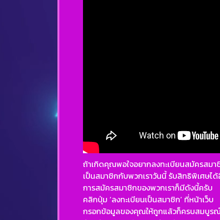
ถ้าเกิดคุณพอใจอยากลงทะเบียนสมัครสมาชิ
เป็นสมาชิกกับพวกเราวันนี้ รับสิทธิพิเศษ
การสมัครสมาชิกของพวกเราก็มีดังนี้ครับ
คลิกปุ่ม ‘ลงทะเบียนเป็นสมาชิก’ ที่หน้าเว็บ
กรอกข้อมูลของคุณให้ถูกแล้วก็ครบสมบูรณ์ ดั