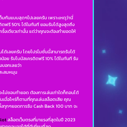
ต็มกันแบบสุดๆไปเลยครับ เพราะเหตุว่านี่
ตฟรี 50% ได้ในทันที ยอมรับได้สูงสุดถึง
รั้งเดียวเท่านั้น แต่ว่าคุณจะต้องทำยอดให้
นได้เลยครับ โดยโปรโมชั่นนี้สามารถรับได้
น้อย รับโบนัสเครดิตฟรี 10% ได้ในทันที รับ
ึ่งบอกเลยว่า
อสะสมหมุน
จะไม่ชอบทำยอด ต้องการเล่นเท่าใดก็ถอนได้
เมื่อไหร่ก็ตามที่คุณเล่นสล็อตเสีย คุณ
วมทั้งทุกๆยอดการรับ Cash Back 100 บาท จะ
lot
สล็อตเว็บตรงที่มาแรงที่สุดในปี 2023
ากถอนออโต้ที่ดีเยี่ยมที่สุด