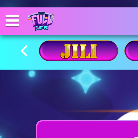
https://fullslotpg.org/