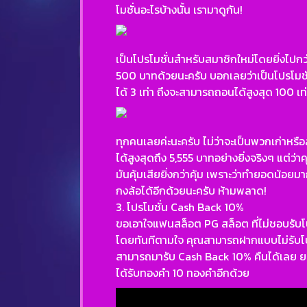
โมชั่นอะไรบ้างนั้น เรามาดูกัน!
เป็นโปรโมชั่นสำหรับสมาชิกใหม่โดยยิ่งไปกว
500 บาทด้วยนะครับ บอกเลยว่าเป็นโปรโมชั่นท
ได้ 3 เท่า ถึงจะสามารถถอนได้สูงสุด 100 เท
ทุกคนเลยค่ะนะครับ ไม่ว่าจะเป็นพวกเก่าหรื
ได้สูงสุดถึง 5,555 บาทอย่างยิ่งจริงๆ แต่ว่
มันคุ้มเสียยิ่งกว่าคุ้ม เพราะว่าทำยอดน้
กงล้อได้อีกด้วยนะครับ ห้ามพลาด!
3. โปรโมชั่น Cash Back 10%
ขอเอาใจแฟนสล็อต PG สล็อต ที่ไม่ชอบรับโ
โดยทันทีตามใจ คุณสามารถฝากแบบไม่รับโบนัส
สามารถมารับ Cash Back 10% คืนได้เลย ยอมร
ได้รับทองคำ 10 ทองคำอีกด้วย