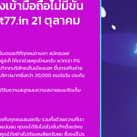
้ามือถือไม่มีขั้น
t77.in 21 ตุลาคม
ว็บตรงแท้ที่ทุกคนตามหา สมัครเลย!
ยู่ล่ะก็ ให้เราช่วยคุณไหมครับ พวกเรา PG
์แท้จากบริษัทแม่ในเมืองนอก ขึ้นตรงกับค่าย
บริการมากยิ่งกว่า 20,000 คนต่อวัน ประกัน
ณจะได้รับความสนุกและความสบายแบบจัดเต็ม
ารกับทุกคนเสมอครับ รวมทั้งด้วยความที่เรา
นแน่นอน คุณจะได้รับโปรโมชั่นดีๆตั้งแต่หน
ณได้อย่างไม่ต้องสงสัยครับผม ซึ่งจะมีโปร