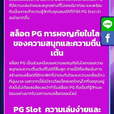
ที่มีความเล่นง่ายและสนุกอย่างที่ไม่เคยมีมาก่อน และพร้อม
กับนั้นเราจะทำความรู้จักกับคุณสมบัติที่ทำให้ PG Slot น่า
สนใจมากขึ้น
สล็อต PG
การผจญภัยในโลก
ของความสนุกและความตื่น
เต้น
สล็อต PG เป็นส่วนหนึ่งของความผจญภัยในโลกของความ
สนุกและความตื่นเต้นที่ไม่มีที่สิ้นสุด ค่ายนี้มีชื่อเสียงในการ
สร้างเกมสล็อตที่มีกราฟิกที่น่าประทับใจและความเคลื่อนไหว
ที่นุ่มนวล นอกจากนี้ยังมีรางวัลแจ็คพอตใหญ่โตที่รอคุณอยู่
ดังนั้นไม่ต้องสงสัยเลยว่าทำไมสล็อต PG ถึงเป็นที่รู้จักและ
นิยมอย่างมากในวงการเกมสล็อตออนไลน์
PG Slot
ความเล่นง่ายและ