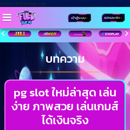
https://fullslotpg.org/
บทความ
pg slot ใหม่ล่าสุด เล่น
ง่าย ภาพสวย เล่นเกมส์
ได้เงินจริง