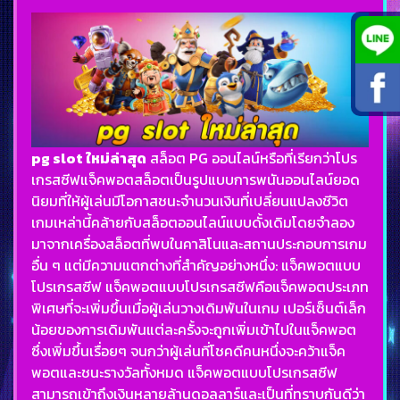
pg slot ใหม่ล่าสุด
สล็อต PG ออนไลน์หรือที่เรียกว่าโปร
เกรสซีฟแจ็คพอตสล็อตเป็นรูปแบบการพนันออนไลน์ยอด
นิยมที่ให้ผู้เล่นมีโอกาสชนะจำนวนเงินที่เปลี่ยนแปลงชีวิต
เกมเหล่านี้คล้ายกับสล็อตออนไลน์แบบดั้งเดิมโดยจำลอง
มาจากเครื่องสล็อตที่พบในคาสิโนและสถานประกอบการเกม
อื่น ๆ แต่มีความแตกต่างที่สำคัญอย่างหนึ่ง: แจ็คพอตแบบ
โปรเกรสซีฟ แจ็คพอตแบบโปรเกรสซีฟคือแจ็คพอตประเภท
พิเศษที่จะเพิ่มขึ้นเมื่อผู้เล่นวางเดิมพันในเกม เปอร์เซ็นต์เล็ก
น้อยของการเดิมพันแต่ละครั้งจะถูกเพิ่มเข้าไปในแจ็คพอต
ซึ่งเพิ่มขึ้นเรื่อยๆ จนกว่าผู้เล่นที่โชคดีคนหนึ่งจะคว้าแจ็ค
พอตและชนะรางวัลทั้งหมด แจ็คพอตแบบโปรเกรสซีฟ
สามารถเข้าถึงเงินหลายล้านดอลลาร์และเป็นที่ทราบกันดีว่า