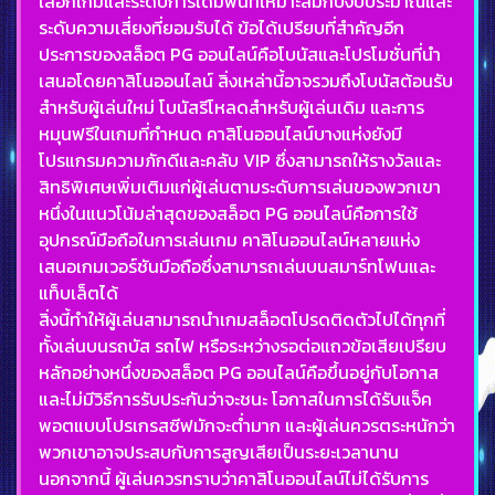
เลือกเกมและระดับการเดิมพันที่เหมาะสมกับงบประมาณและ
ระดับความเสี่ยงที่ยอมรับได้ ข้อได้เปรียบที่สำคัญอีก
ประการของสล็อต PG ออนไลน์คือโบนัสและโปรโมชั่นที่นำ
เสนอโดยคาสิโนออนไลน์ สิ่งเหล่านี้อาจรวมถึงโบนัสต้อนรับ
สำหรับผู้เล่นใหม่ โบนัสรีโหลดสำหรับผู้เล่นเดิม และการ
หมุนฟรีในเกมที่กำหนด คาสิโนออนไลน์บางแห่งยังมี
โปรแกรมความภักดีและคลับ VIP ซึ่งสามารถให้รางวัลและ
สิทธิพิเศษเพิ่มเติมแก่ผู้เล่นตามระดับการเล่นของพวกเขา
หนึ่งในแนวโน้มล่าสุดของสล็อต PG ออนไลน์คือการใช้
อุปกรณ์มือถือในการเล่นเกม คาสิโนออนไลน์หลายแห่ง
เสนอเกมเวอร์ชันมือถือซึ่งสามารถเล่นบนสมาร์ทโฟนและ
แท็บเล็ตได้
สิ่งนี้ทำให้ผู้เล่นสามารถนำเกมสล็อตโปรดติดตัวไปได้ทุกที่
ทั้งเล่นบนรถบัส รถไฟ หรือระหว่างรอต่อแถวข้อเสียเปรียบ
หลักอย่างหนึ่งของสล็อต PG ออนไลน์คือขึ้นอยู่กับโอกาส
และไม่มีวิธีการรับประกันว่าจะชนะ โอกาสในการได้รับแจ็ค
พอตแบบโปรเกรสซีฟมักจะต่ำมาก และผู้เล่นควรตระหนักว่า
พวกเขาอาจประสบกับการสูญเสียเป็นระยะเวลานาน
นอกจากนี้ ผู้เล่นควรทราบว่าคาสิโนออนไลน์ไม่ได้รับการ