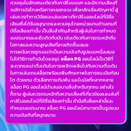
ควบคุมในลักษณะเดียวกับคาสิโนบนบก และมีความเสี่ยงที่
จะมีการฉ้อโกงหรือการหลอกลวง เพื่อหลีกเลี่ยงปัญหานี้ ผู้
เล่นควรทำการวิจัยและเล่นเฉพาะที่คาสิโนออนไลน์ที่มีชื่อ
เสียงซึ่งได้รับอนุญาตและควบคุมโดยหน่วยงานด้านเกมที่
มีชื่อเสียงเท่านั้น เป็นสิ่งสำคัญสำหรับผู้เล่นในการกำหนด
งบประมาณและยึดติดกับมัน เช่นเดียวกับการตระหนักถึง
โอกาสและความสูญเสียที่อาจเกิดขึ้นเสมอ
การพนันควรถูกมองว่าเป็นความบันเทิงรูปแบบหนึ่งเสมอ
ไม่ใช่วิธีการทำเงินโดยสรุป
สล็อต PG
ออนไลน์เป็นวิธีที่
สะดวกและน่าตื่นเต้นในการเพลิดเพลินไปกับความตื่นเต้น
ในการเล่นเกมสล็อตพร้อมเพิ่มศักยภาพในการชนะเงินก้อน
โต ด้วยเกม ตัวเลือกการเดิมพัน และโบนัสที่หลากหลาย
สล็อต PG ออนไลน์นำเสนอบางสิ่งสำหรับทุกคน อย่างไร
ก็ตาม ผู้เล่นควรตระหนักถึงความเสี่ยงที่เกี่ยวข้องและเล่นที่
คาสิโนออนไลน์ที่มีชื่อเสียงเท่านั้น คำนึงถึงสิ่งเหล่านี้และ
กำหนดงบประมาณ สล็อต PG ออนไลน์สามารถเป็นรูปแบบ
ความบันเทิงที่สนุกสนาน