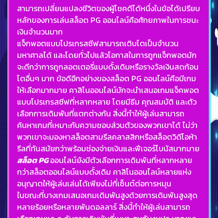
สามารถเปลี่ยนแปลงชีวิตของผู้โชคดีได้หนึ่งในข้อได้เปรียบ
หลักของการเล่นสล็อต PG ออนไลน์คือศักยภาพในการชนะ
เงินจำนวนมาก
แจ็กพอตแบบโปรเกรสซีฟสามารถเติบโตเป็นจำนวน
มหาศาลได้ และโดยทั่วไปแล้วโอกาสในการถูกแจ็กพอตมัก
จะดีกว่าการถูกลอตเตอรี่แบบดั้งเดิมหรือรางวัลเงินสดก้อน
โตอื่นๆ มาก ข้อดีอีกอย่างของสล็อต PG ออนไลน์คือมีเกม
ให้เลือกมากมาย คาสิโนออนไลน์มักจะนำเสนอเกมแจ็คพอต
แบบโปรเกรสซีฟที่หลากหลาย โดยมีธีม คุณสมบัติ และตัว
เลือกการเดิมพันที่แตกต่างกัน สิ่งนี้ทำให้ผู้เล่นสามารถ
ค้นหาเกมที่เหมาะกับความชอบส่วนตัวของพวกเขาได้ ไม่ว่า
พวกเขาจะมองหาสล็อตสามรีลคลาสสิกหรือสล็อตวิดีโอห้า
รีลที่ทันสมัยกว่าพร้อมช่องจ่ายเงินและฟีเจอร์โบนัสมากมาย
สล็อต PG
ออนไลน์ยังมีตัวเลือกการเดิมพันที่หลากหลาย
กว่าสล็อตออนไลน์แบบดั้งเดิม คาสิโนออนไลน์หลายแห่ง
อนุญาตให้ผู้เล่นเล่นได้เพียงไม่กี่เซ็นต์ต่อการหมุน
ในขณะที่บางเกมเสนอเกมเดิมพันสูงด้วยการเดิมพันสูงสุด
หลายร้อยหรือหลายพันดอลลาร์ สิ่งนี้ทำให้ผู้เล่นสามารถ