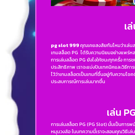
เล
pg slot 999
คุณเคยสงสัยกันไหมว่าเล่นส
เกมสล็อต PG ได้รับความนิยมอย่างแพร่หลา
การเล่นสล็อต PG ยังไงให้ชนะทุกครั้ง การช
ประสิทธิภาพ เราจะแบ่งปันเทคนิคและวิธีการ
ไว้ว่าเกมสล็อตเป็นเกมที่ขึ้นอยู่กับความโ
ประสบการณ์การเล่นมากขึ้น
เล่น PG
การเล่นสล็อต PG (PG Slot) นั้นเป็นการพนั
หมุนวงล้อ ในบทความนี้เราจะสอนคุณวิธีเล่นส