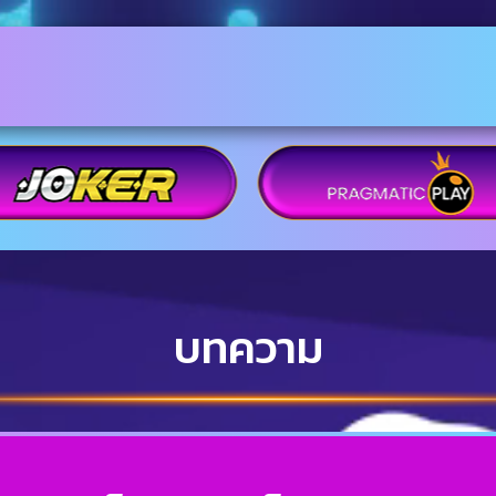
บทความ