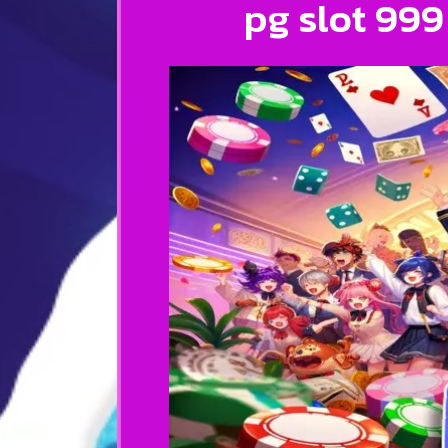
pg slot 999 