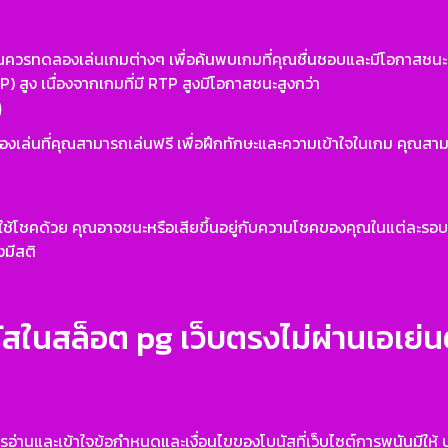
ณควรทดลองเล่นเกมต่างๆ เพื่อค้นพบเกมที่คุณชื่นชอบและมีโอกาสชนะส
P) สูง เนื่องจากเกมที่มี RTP สูงมีโอกาสชนะสูงกว่า
)
งเล่นที่คุณสามารถเล่นฟรี เพื่อฝึกทักษะและความเข้าใจในเกม คุณสา
งใช้โชคด้วย คุณอาจชนะหรือเสียขึ้นอยู่กับความโชคของคุณในแต่ละรอบ
มีสติ
ัสในสล็อต pg เว็บตรงไม่ผ่านเอเย่นต์ 
วรอ่านและเข้าใจข้อกำหนดและเงื่อนไขของโบนัสที่เว็บไซต์การพนันมีให้ 