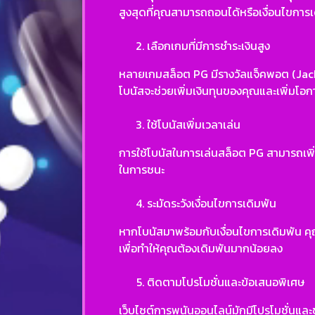
สูงสุดที่คุณสามารถถอนได้หรือเงื่อนไขการเ
เลือกเกมที่มีการชำระเงินสูง
หลายเกมสล็อต PG มีรางวัลแจ็คพอต (Jackpot
โบนัสจะช่วยเพิ่มเงินทุนของคุณและเพิ่ม
ใช้โบนัสเพิ่มเวลาเล่น
การใช้โบนัสในการเล่นสล็อต PG สามารถเพิ่ม
ในการชนะ
ระมัดระวังเงื่อนไขการเดิมพัน
หากโบนัสมาพร้อมกับเงื่อนไขการเดิมพัน ค
เพื่อทำให้คุณต้องเดิมพันมากน้อยลง
ติดตามโปรโมชั่นและข้อเสนอพิเศษ
เว็บไซต์การพนันออนไลน์มักมีโปรโมชั่นและข