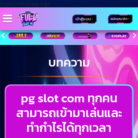
https://fullslotpg.org/
บทความ
pg slot com ทุกคน
สามารถเข้ามาเล่นและ
ทำกำไรได้ทุกเวลา