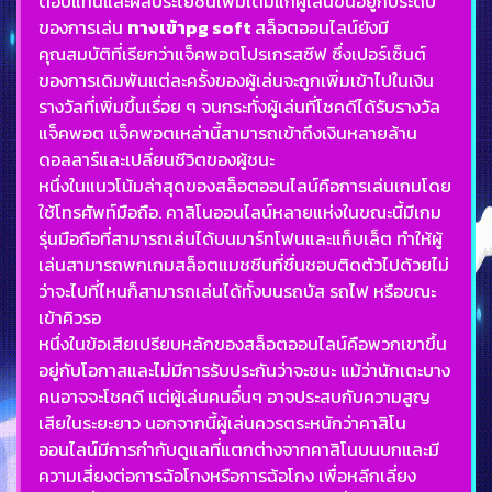
ตอบแทนและผลประโยชน์เพิ่มเติมแก่ผู้เล่นขึ้นอยู่กับระดับ
ของการเล่น
ทางเข้าpg soft
สล็อตออนไลน์ยังมี
คุณสมบัติที่เรียกว่าแจ็คพอตโปรเกรสซีฟ ซึ่งเปอร์เซ็นต์
ของการเดิมพันแต่ละครั้งของผู้เล่นจะถูกเพิ่มเข้าไปในเงิน
รางวัลที่เพิ่มขึ้นเรื่อย ๆ จนกระทั่งผู้เล่นที่โชคดีได้รับรางวัล
แจ็คพอต แจ็คพอตเหล่านี้สามารถเข้าถึงเงินหลายล้าน
ดอลลาร์และเปลี่ยนชีวิตของผู้ชนะ
หนึ่งในแนวโน้มล่าสุดของสล็อตออนไลน์คือการเล่นเกมโดย
ใช้โทรศัพท์มือถือ. คาสิโนออนไลน์หลายแห่งในขณะนี้มีเกม
รุ่นมือถือที่สามารถเล่นได้บนมาร์ทโฟนและแท็บเล็ต ทำให้ผู้
เล่นสามารถพกเกมสล็อตแมชชีนที่ชื่นชอบติดตัวไปด้วยไม่
ว่าจะไปที่ไหนก็สามารถเล่นได้ทั้งบนรถบัส รถไฟ หรือขณะ
เข้าคิวรอ
หนึ่งในข้อเสียเปรียบหลักของสล็อตออนไลน์คือพวกเขาขึ้น
อยู่กับโอกาสและไม่มีการรับประกันว่าจะชนะ แม้ว่านักเตะบาง
คนอาจจะโชคดี แต่ผู้เล่นคนอื่นๆ อาจประสบกับความสูญ
เสียในระยะยาว นอกจากนี้ผู้เล่นควรตระหนักว่าคาสิโน
ออนไลน์มีการกำกับดูแลที่แตกต่างจากคาสิโนบนบกและมี
ความเสี่ยงต่อการฉ้อโกงหรือการฉ้อโกง เพื่อหลีกเลี่ยง