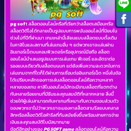
pg sof
t สล็อตออนไลน์หรือที่เรียกว่าสล็อตเสมือนหรือ
สล็อตวิดีโอได้กลายเป็นรูปแบบการพนันออนไลน์ที่นิยมใน
ช่วงไม่กี่ปีที่ผ่านมา เกมเหล่านี้เลียนแบบสล็อตแบบดั้งเดิม
ในคาสิโนและสถานที่เล่นเกมอื่น ๆ แต่พวกเขาจะเล่นผ่าน
อินเทอร์เน็ตบนคอมพิวเตอร์หรืออุปกรณ์มือถือ สล็อต
ออนไลน์นำเสนอรูปแบบการเล่นเกม ฟีเจอร์ และอัตราต่อ
รองแบบเดียวกับสล็อตบนบก แต่ยังเพิ่มความสะดวกในการ
เล่นเกมจากที่ใดก็ได้ผ่านการเชื่อมต่ออินเทอร์เน็ต หนึ่งในข้อ
ได้เปรียบหลักของการเล่นสล็อตออนไลน์คือความหลาก
หลายของเกม คาสิโนออนไลน์มักจะมีเกมสล็อตที่แตกต่าง
กันหลายร้อยเกมที่มีธีมและคุณสมบัติที่หลากหลาย สิ่งนี้
ช่วยให้ผู้เล่นสามารถค้นหาเกมที่เหมาะกับความชอบส่วนตัว
ของพวกเขาไม่ว่าพวกเขาจะมองหาสล็อตสามรีลแบบคลาส
สิกหรือสล็อตวิดีโอห้ารีลที่ทันสมัยยิ่งขึ้นพร้อมสายการจ่าย
เงินและคุณสมบัติโบนัสมากมาย
ข้อดีอีกอย่างของ
PG SOFT game
สล็อตออนไลน์คือความ