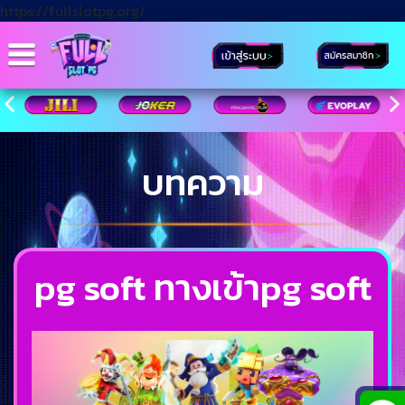
https://fullslotpg.org/
บทความ
pg soft ทางเข้าpg soft