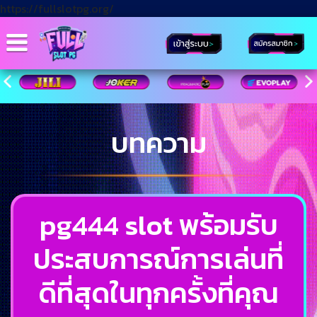
https://fullslotpg.org/
บทความ
pg444 slot พร้อมรับ
ประสบการณ์การเล่นที่
ดีที่สุดในทุกครั้งที่คุณ