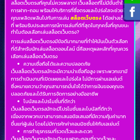
สล็อตเว็บตรงที่คุณไม่ควรพลาด! เว็บสล็อตที่ไม่มีขั้นต่ำใน
การฝาก-ถอน พร้อมให้บริการที่ซื่อตรงและโปร่งใสจะช่วยให้
คุณเพลิดเพลินไปกับการเล่น
สล็อตเว็บตรง
ได้อย่างเต็ม
ที่ พร้อมรับประสบการณ์การเล่นที่ดีที่สุดในทุกครั้งที่คุณชนะ
ทำไมต้องเลือกเล่นสล็อตเว็บตรง?
การเล่นสล็อตเว็บตรงมีข้อดีมากมายที่ทำให้มันเป็นตัวเลือก
ที่ดีสำหรับนักเล่นสล็อตออนไลน์ นี่คือเหตุผลหลักที่คุณควร
เลือกเล่นสล็อตเว็บตรง
ความเชื่อถือได้และความปลอดภัย
เว็บสล็อตเว็บตรงมักจะมีความน่าเชื่อถือสูง เพราะพวกเขามี
การดำเนินงานที่เปิดเผยและโปร่งใส ไม่มีการผ่านเอเย่นต์
ซึ่งหมายความว่าคุณสามารถมั่นใจได้ว่าการเงินของคุณจะ
ปลอดภัยและได้รับการจัดการอย่างมืออาชีพ
โบนัสและโปรโมชั่นที่ดีกว่า
เว็บสล็อตเว็บตรงมักจะมีโปรโมชั่นและโบนัสที่ดีกว่า
เนื่องจากพวกเขาสามารถเสนอข้อเสนอที่มีความคุ้มค่ามาก
ขึ้นแก่ผู้เล่น โดยไม่มีการหักค่าคอมมิชชั่นให้กับเอเย่นต์
การทำธุรกรรมที่รวดเร็วและสะดวก
เว็บสล็อตเว็บตรงมักจะมีระบบฝาก-ถอนที่รวดเร็วและ