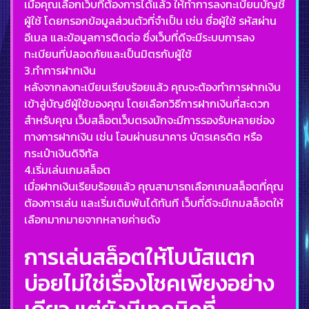
เมื่อคุณเลือกเว็บที่ต้องการได้แล้ว ให้ทำการลงทะเบียนบัญชี
ผู้ใช้ โดยกรอกข้อมูลส่วนตัวที่จำเป็น เช่น ชื่อผู้ใช้ รหัสผ่าน
อีเมล และข้อมูลการติดต่อ ซึ่งเว็บที่ดีจะมีระบบการลง
ทะเบียนที่ปลอดภัยและเป็นมิตรกับผู้ใช้
3.ทำการฝากเงิน
หลังจากลงทะเบียนเรียบร้อยแล้ว คุณจะต้องทำการฝากเงิน
เข้าสู่บัญชีผู้ใช้ของคุณ โดยเลือกวิธีการฝากเงินที่สะดวก
สำหรับคุณ เว็บสล็อตเว็บตรงมักจะมีการรองรับหลายช่อง
ทางการฝากเงิน เช่น โอนผ่านธนาคาร บัตรเครดิต หรือ
กระเป๋าเงินดิจิทัล
4.เริ่มเล่นเกมสล็อต
เมื่อฝากเงินเรียบร้อยแล้ว คุณสามารถเลือกเกมสล็อตที่คุณ
ต้องการเล่น และเริ่มเดิมพันได้ทันที เว็บที่ดีจะมีเกมสล็อตให้
เลือกมากมายจากหลายค่ายดัง
การเล่นสล็อตให้โบนัสแตก
บ่อยไม่ใช่เรื่องโชคเพียงอย่าง