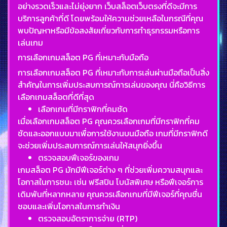
อย่างรวดเร็วและไม่ยุ่งยาก เว็บสล็อตเว็บตรงที่ดีจะมีการ
บริการลูกค้าที่ดี โดยพร้อมให้ความช่วยเหลือในกรณีที่คุณ
พบปัญหาหรือมีข้อสงสัยเกี่ยวกับการทำธุรกรรมหรือการ
เล่นเกม
การเลือกเกมสล็อต PG ที่เหมาะกับมือถือ
การเลือกเกมสล็อต PG ที่เหมาะกับการเล่นผ่านมือถือเป็นสิ่ง
สำคัญในการเพิ่มประสบการณ์การเล่นของคุณ นี่คือวิธีการ
เลือกเกมสล็อตที่ดีที่สุด
เลือกเกมที่มีกราฟิกที่คมชัด
เมื่อเลือกเกมสล็อต PG คุณควรเลือกเกมที่มีกราฟิกที่คม
ชัดและออกแบบมาเพื่อการใช้งานบนมือถือ เกมที่มีกราฟิกดี
จะช่วยเพิ่มประสบการณ์การเล่นให้สนุกยิ่งขึ้น
ตรวจสอบฟีเจอร์ของเกม
เกมสล็อต PG มักมีฟีเจอร์ต่าง ๆ ที่ช่วยเพิ่มความสนุกและ
โอกาสในการชนะ เช่น ฟรีสปิน โบนัสพิเศษ หรือฟีเจอร์การ
เดิมพันที่หลากหลาย คุณควรเลือกเกมที่มีฟีเจอร์ที่คุณชื่น
ชอบและเพิ่มโอกาสในการทำเงิน
ตรวจสอบอัตราการจ่าย (RTP)