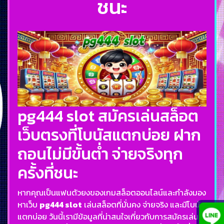
ชนะ
pg444 slot สมัครเล่นสล็อต
เว็บตรงที่โบนัสแตกบ่อย ฝาก
ถอนไม่มีขั้นต่ำ จ่ายจริงทุก
ครั้งที่ชนะ
หากคุณเป็นแฟนตัวยงของเกมสล็อตออนไลน์และกำลังมอง
หาเว็บ
pg444 slot
เล่นสล็อตที่มั่นคง จ่ายจริง และมีโบนัส
แตกบ่อย วันนี้เรามีข้อมูลที่น่าสนใจเกี่ยวกับการสมัครเล่น