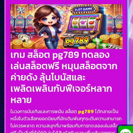
เกม สล็อต pg789 ทดลอง
เล่นสล็อตฟรี หมุนสล็อตจาก
ค่ายดัง ลุ้นโบนัสและ
เพลิดเพลินกับฟีเจอร์หลาก
หลาย
ในวงการบันเทิงและการพนัน สล็อต
pg789
ได้กลายเป็น
หนึ่งในตัวเลือกยอดนิยมที่นักเดิมพันทุกระดับความสามารถ
ไม่ควรพลาด ความสนุกที่มาพร้อมกับการทดลองเล่นสล็อต
ฟรี เป็นสิ่งที่ทำให้ผู้เล่นได้สัมผัสกับความตื่นเต้นจากการ