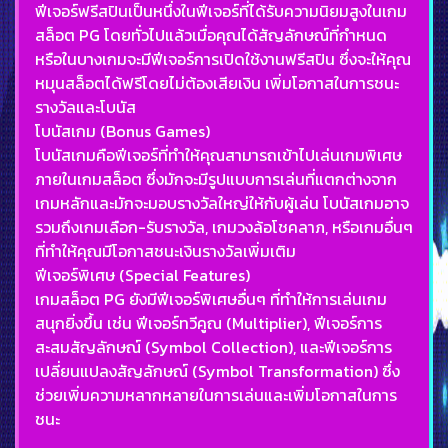
ฟีเจอร์ฟรีสปินเป็นหนึ่งในฟีเจอร์ที่ได้รับความนิยมสูงในเกม
สล็อต PG โดยทั่วไปแล้วเมื่อคุณได้สัญลักษณ์ที่กำหนด
หรือในบางเกมจะมีฟีเจอร์การเปิดใช้งานฟรีสปิน ซึ่งจะให้คุณ
หมุนสล็อตได้ฟรีโดยไม่ต้องเสียเงิน เพิ่มโอกาสในการชนะ
รางวัลและโบนัส
โบนัสเกม (Bonus Games)
โบนัสเกมคือฟีเจอร์ที่ทำให้คุณสามารถเข้าไปเล่นเกมพิเศษ
ภายในเกมสล็อต ซึ่งมักจะมีรูปแบบการเล่นที่แตกต่างจาก
เกมหลักและมักจะมอบรางวัลใหญ่ให้กับผู้เล่น โบนัสเกมอาจ
รวมถึงเกมเลือก-รับรางวัล, เกมวงล้อโชคลาภ, หรือเกมอื่นๆ
ที่ทำให้คุณมีโอกาสชนะเงินรางวัลเพิ่มเติม
ฟีเจอร์พิเศษ (Special Features)
เกมสล็อต PG ยังมีฟีเจอร์พิเศษอื่นๆ ที่ทำให้การเล่นเกม
สนุกยิ่งขึ้น เช่น ฟีเจอร์ทวีคูณ (Multiplier), ฟีเจอร์การ
สะสมสัญลักษณ์ (Symbol Collection), และฟีเจอร์การ
เปลี่ยนแปลงสัญลักษณ์ (Symbol Transformation) ซึ่ง
ช่วยเพิ่มความหลากหลายในการเล่นและเพิ่มโอกาสในการ
ชนะ