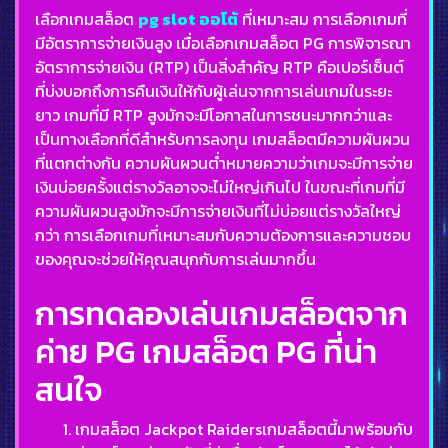
เลือกเกมสล็อต
pg slot ออโต้
ที่เหมาะสม การเลือกเกมที่
มีอัตราการจ่ายเงินสูง เมื่อเลือกเกมสล็อต PG การพิจารณา
อัตราการจ่ายเงิน (RTP) เป็นสิ่งสำคัญ RTP คือเปอร์เซ็นต์
ที่บ่งบอกถึงการคืนเงินให้กับผู้เล่นจากการเล่นเกมในระยะ
ยาว เกมที่มี RTP สูงมักจะมีโอกาสในการชนะมากกว่าและ
เป็นทางเลือกที่ดีสำหรับการลงทุน เกมสล็อตมีความผันผวน
ที่แตกต่างกัน ความผันผวนต่ำหมายความว่าเกมจะมีการจ่าย
เงินบ่อยครั้งแต่รางวัลอาจจะไม่ใหญ่เกินไป ในขณะที่เกมที่มี
ความผันผวนสูงมักจะมีการจ่ายเงินที่ไม่บ่อยแต่รางวัลใหญ่
กว่า การเลือกเกมที่เหมาะสมกับความต้องการและความชอบ
ของคุณจะช่วยให้คุณสนุกกับการเล่นมากขึ้น
การทดลองเล่นเกมสล็อตจาก
ค่าย PG เกมสล็อต PG ที่น่า
สนใจ
เกมสล็อต Jackpot Raidersเกมสล็อตนี้มาพร้อมกับ