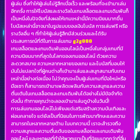
ผู้เล่น ซึ่งทำให้ผู้เล่นไม่รู้สึกเบื่อเร็ว และพร้อมที่จะเข้ามาเล่น
อีกครั้ง การให้โบนัสและรางวัลในเกมสล็อตและเกมเดิมพันก็
เป็นหนึ่งในปัจจัยที่ส่งผลให้เกมเหล่านี้มีความนิยมมากขึ้น
โบนัสเหล่านี้อาจมาในรูปแบบของเงินโบนัส การเล่นฟรี หรือ
รางวัลอื่น ๆ ที่ทำให้ผู้เล่นรู้สึกมีส่วนร่วมและได้รับ
ประสบการณ์ที่ดีในการเล่นเกม
g2g888
เกมสล็อตและเกมเดิมพันออนไลน์เป็นหนึ่งในกลุ่มเกมที่มี
ความนิยมมากที่สุดในโลกของเกมออนไลน์ ด้วยความ
สะดวกสบาย ความหลากหลายของเกม และโบนัสที่มอบให้
มันไม่แปลกใจที่ผู้คนต่างก็เข้ามาเล่นและสนุกสนานกับเกม
เหล่านี้อย่างต่อเนื่อง ไม่ว่าคุณจะเป็นผู้เล่นเกมที่มือใหม่หรือ
มือเซา ก็สามารถเข้ามาเพลิดเพลินกับความสนุกและความ
ตื่นเต้นในเกมสล็อตและเกมเดิมพันได้อย่างไม่มีข้อจำกัด
ดังนั้น ท้าทายคุณว่าจะลองเข้ามาเล่นดูบ้างในวันนี้!
การเล่นเกมออนไลน์ไม่เพียงแต่เสริมสร้างความบันเทิงและ
ผ่อนคลายใจ แต่ยังเป็นที่นิยมในการพัฒนาทักษะและความ
สามารถในหลากหลายด้าน ในบทความนี้ เราจะสำรวจถึง
ความสนุกและความตื่นเต้นของเกมสล็อตและเกมเดิมพัน
ออนไลน์ และเหตุผลที่ทำให้พวกเขาเป็นที่นิยมมากกว่าที่อื่น