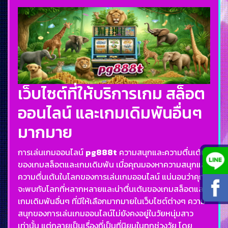
เว็บไซต์ที่ให้บริการเกม สล็อต
ออนไลน์ และเกมเดิมพันอื่นๆ
มากมาย
การเล่นเกมออนไลน์
pg888t
ความสนุกและความตื่นเต้น
ของเกมสล็อตและเกมเดิมพัน เมื่อคุณมองหาความสนุกและ
ความตื่นเต้นในโลกของการเล่นเกมออนไลน์ แน่นอนว่าคุณ
จะพบกับโลกที่หลากหลายและน่าตื่นเต้นของเกมสล็อตและ
เกมเดิมพันอื่นๆ ที่มีให้เลือกมากมายในเว็บไซต์ต่างๆ ความ
สนุกของการเล่นเกมออนไลน์ไม่ยังคงอยู่ในวัยหนุ่มสาว
เท่านั้น แต่กลายเป็นเรื่องที่เป็นที่นิยมในทุกช่วงวัย โดย