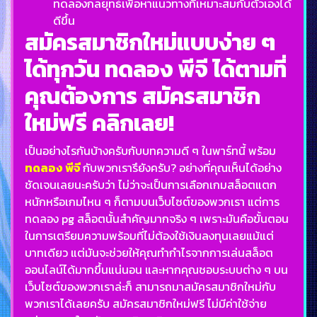
ทดลองกลยุทธ์เพื่อหาแนวทางที่เหมาะสมกับตัวเองได้
ดีขึ้น
สมัครสมาชิกใหม่แบบง่าย ๆ
ได้ทุกวัน ทดลอง พีจี ได้ตามที่
คุณต้องการ สมัครสมาชิก
ใหม่ฟรี คลิกเลย!
เป็นอย่างไรกันบ้างครับกับบทความดี ๆ ในพาร์ทนี้ พร้อม
ทดลอง พีจี
กับพวกเรารึยังครับ? อย่างที่คุณเห็นได้อย่าง
ชัดเจนเลยนะครับว่า ไม่ว่าจะเป็นการเลือกเกมสล็อตแตก
หนักหรือเกมไหน ๆ ก็ตามบนเว็บไซต์ของพวกเรา แต่การ
ทดลอง pg สล็อตนั้นสำคัญมากจริง ๆ เพราะมันคือขั้นตอน
ในการเตรียมความพร้อมที่ไม่ต้องใช้เงินลงทุนเลยแม้แต่
บาทเดียว แต่มันจะช่วยให้คุณทำกำไรจากการเล่นสล็อต
ออนไลน์ได้มากขึ้นแน่นอน และหากคุณชอบระบบต่าง ๆ บน
เว็บไซต์ของพวกเราล่ะก็ สามารถมาสมัครสมาชิกใหม่กับ
พวกเราได้เลยครับ สมัครสมาชิกใหม่ฟรี ไม่มีค่าใช้จ่าย