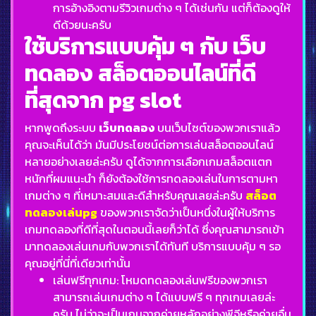
การอ้างอิงตามรีวิวเกมต่าง ๆ ได้เช่นกัน แต่ก็ต้องดูให้
ดีด้วยนะครับ
ใช้บริการแบบคุ้ม ๆ กับ เว็บ
ทดลอง สล็อตออนไลน์ที่ดี
ที่สุดจาก
pg slot
หากพูดถึงระบบ
เว็บทดลอง
บนเว็บไซต์ของพวกเราแล้ว
คุณจะเห็นได้ว่า มันมีประโยชน์ต่อการเล่นสล็อตออนไลน์
หลายอย่างเลยล่ะครับ ดูได้จากการเลือกเกมสล็อตแตก
หนักที่ผมแนะนำ ก็ยังต้องใช้การทดลองเล่นในการตามหา
เกมต่าง ๆ ที่เหมาะสมและดีสำหรับคุณเลยล่ะครับ
สล็อต
ทดลองเล่นpg
ของพวกเราจัดว่าเป็นหนึ่งในผู้ให้บริการ
เกมทดลองที่ดีที่สุดในตอนนี้เลยก็ว่าได้ ซึ่งคุณสามารถเข้า
มาทดลองเล่นเกมกับพวกเราได้ทันที บริการแบบคุ้ม ๆ รอ
คุณอยู่ที่นี่ที่เดียวเท่านั้น
เล่นฟรีทุกเกม: โหมดทดลองเล่นฟรีของพวกเรา
สามารถเล่นเกมต่าง ๆ ได้แบบฟรี ๆ ทุกเกมเลยล่ะ
ครับ ไม่ว่าจะเป็นเกมจากค่ายหลักอย่างพีจีหรือค่ายอื่น