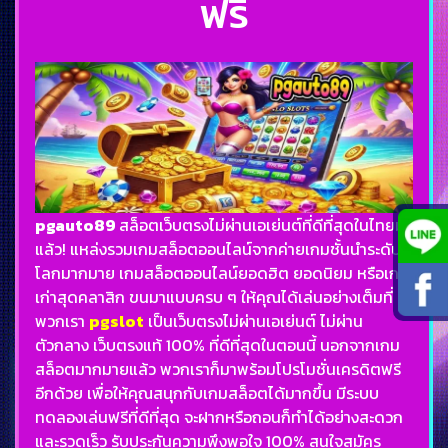
ฟรี
pgauto89
สล็อตเว็บตรงไม่ผ่านเอเย่นต์ที่ดีที่สุดในไทยมา
แล้ว! แหล่งรวมเกมสล็อตออนไลน์จากค่ายเกมชั้นนำระดับ
โลกมากมาย เกมสล็อตออนไลน์ยอดฮิต ยอดนิยม หรือเกม
เก่าสุดคลาสิก ขนมาแบบครบ ๆ ให้คุณได้เล่นอย่างเต็มที่
พวกเรา
pgslot
เป็นเว็บตรงไม่ผ่านเอเย่นต์ ไม่ผ่าน
ตัวกลาง เว็บตรงแท้ 100% ที่ดีที่สุดในตอนนี้ นอกจากเกม
สล็อตมากมายแล้ว พวกเราก็มาพร้อมโปรโมชั่นเครดิตฟรี
อีกด้วย เพื่อให้คุณสนุกกับเกมสล็อตได้มากขึ้น มีระบบ
ทดลองเล่นฟรีที่ดีที่สุด จะฝากหรือถอนก็ทำได้อย่างสะดวก
และรวดเร็ว รับประกันความพึงพอใจ 100% สนใจสมัคร