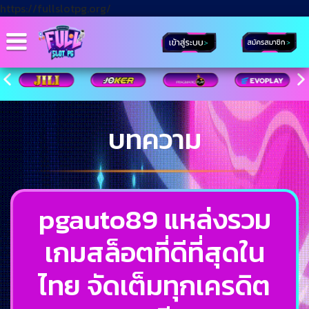
https://fullslotpg.org/
บทความ
pgauto89 แหล่งรวม
เกมสล็อตที่ดีที่สุดใน
ไทย จัดเต็มทุกเครดิต