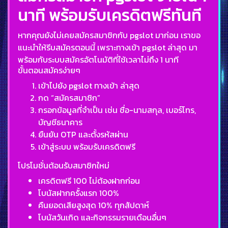
นาที พร้อมรับเครดิตฟรีทันที
หากคุณยังไม่เคยสมัครสมาชิกกับ pgslot มาก่อน เราขอ
แนะนำให้รีบสมัครตอนนี้ เพราะทางเข้า pgslot ล่าสุด มา
พร้อมกับระบบสมัครอัตโนมัติที่ใช้เวลาไม่ถึง 1 นาที
ขั้นตอนสมัครง่ายๆ
เข้าไปยัง pgslot ทางเข้า ล่าสุด
กด “สมัครสมาชิก”
กรอกข้อมูลที่จำเป็น เช่น ชื่อ-นามสกุล, เบอร์โทร,
บัญชีธนาคาร
ยืนยัน OTP และตั้งรหัสผ่าน
เข้าสู่ระบบ พร้อมรับเครดิตฟรี
โปรโมชั่นต้อนรับสมาชิกใหม่
เครดิตฟรี 100 ไม่ต้องฝากก่อน
โบนัสฝากครั้งแรก 100%
คืนยอดเสียสูงสุด 10% ทุกสัปดาห์
โบนัสวันเกิด และกิจกรรมรายเดือนอื่นๆ