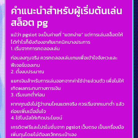
คำแนะนำสำหรับผู้เริ่มต้นเล่น
สล็อต pg
แม้ว่า pgslot จะเป็นค่ายที่ “แตกง่าย” แต่การเล่นสล็อตให้
ได้กำไรก็ยังต้องอาศัยเทคนิคบางประการ
1. เริ่มจากการทดลองเล่น
ก่อนลงทุนจริง ควรทดลองเล่นเกมเพื่อเข้าใจจังหวะและ
ฟีเจอร์ของเกม
2. ตั้งงบประมาณ
แยกเงินสำหรับการเล่นออกจากค่าใช้จ่ายส่วนตัว เพื่อไม่ให้
เกิดผลกระทบทางการเงิน
3. เริ่มเบทต่ำก่อน
หากคุณยังไม่รู้ว่าเกมไหนแตกจริง ควรเริ่มจากเบทต่ำ แล้ว
ค่อยเพิ่มเมื่อมั่นใจ
4. ใช้โบนัสให้เกิดประโยชน์
เครดิตฟรีและโปรโมชั่นจาก pgslot เว็บตรง เป็นเครื่องมือ
เพิ่มทุนโดยไม่ต้องควักกระเป๋าเอง