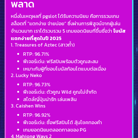
พลาด
หนึ่งในเหตุผลที่ pgslot ได้รับความนิยม คือการรวมเกม
สล็อตที่ “แตกง่าย จ่ายบ่อย” ซึ่งผ่านการพิสูจน์จากผู้เล่น
จำนวนมาก เราได้รวบรวม 5 เกมยอดนิยมที่ขึ้นชื่อว่า
โบนัส
แตกง่ายที่สุดในปี 2025
1. Treasures of Aztec (สาวถ้ำ)
RTP: 96.71%
ฟีเจอร์เด่น: ฟรีสปินพร้อมตัวคูณสะสม
เหมาะกับผู้ที่ชอบโบนัสก้อนโตแบบต่อเนื่อง
2. Lucky Neko
RTP: 96.73%
ฟีเจอร์เด่น: ตัวคูณ Wild คูณไม่จำกัด
สไตล์ญี่ปุ่นน่ารัก เล่นเพลิน
3. Caishen Wins
RTP: 96.92%
ฟีเจอร์เด่น: ซื้อฟรีสปินได้ ลุ้นโชคทองคำ
เกมยอดนิยมตลอดกาลของ PG
4. Mahjong Ways 2