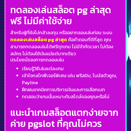
ทดลองเล่นสล็อต pg ล่าสุด
ฟรี ไม่มีค่าใช้จ่าย
สำหรับผู้ที่ยังไม่กล้าลงทุน หรืออยากลองเล่นก่อน ระบบ
ทดลองเล่นสล็อต pg ล่าสุด
คือคำตอบที่ดีที่สุด คุณ
สามารถทดลองเล่นได้ฟรีทุกเกม ไม่มีจำกัดเวลา ไม่ต้อง
สมัคร ไม่ต้องใช้เงินแม้แต่บาทเดียว
ประโยชน์ของการทดลองเล่น
เรียนรู้วิธีเล่นแต่ละเกม
เข้าใจกลไกฟีเจอร์พิเศษ เช่น ฟรีสปิน, โบนัสตัวคูณ,
Payline
ฝึกฝนเทคนิคการบริหารเงินและการเลือกเบท
ทดสอบว่าเกมนั้นเหมาะกับสไตล์ของคุณหรือไม่
แนะนำเกมสล็อตแตกง่ายจาก
ค่าย pgslot ที่คุณไม่ควร