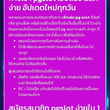
ง่าย อัปเดตใหม่ทุกวัน
หลายคนอาจประสบปัญหากับการ
เข้าเล่น pg slot
ที่ลิงก์
เสีย ถูกบล็อก หรือโดนรีไดเร็กต์ไปยังเว็บอื่นที่ไม่น่าไว้วางใจ
ปัญหาเหล่านี้จะหมดไปเมื่อคุณใช้ pg slot ทางเข้า ล่าสุด ที่
มีการอัปเดตใหม่ตลอด 24 ชั่วโมง เพื่อให้แน่ใจว่า:
คุณจะไม่พลาดทุกโอกาสในการเข้าเล่น
ได้สัมผัสประสบการณ์การเล่นสล็อตที่ลื่นไหล ไม่
สะดุด
ปลอดภัยจากลิงก์ปลอม ไฟล์มัลแวร์ หรือฟิชชิง
ใช้งานง่าย ไม่ต้องติดตั้ง
ผู้เล่นสามารถเข้าใช้งานได้ทั้งจาก:
มือถือ: รองรับทั้งระบบ iOS และ Android ใช้งานผ่าน
เบราว์เซอร์หรือแอปได้
PC / โน้ตบุ๊ก: เข้าเล่นได้ทันทีโดยไม่ต้องดาวน์โหลด
โปรแกรมใดๆ
สมัครสมาชิก pgslot ง่ายใน 1