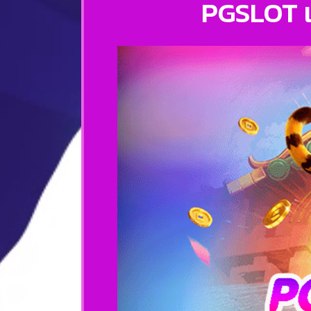
PGSLOT เว