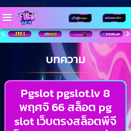
https://fullslotpg.org/
บทความ
Pgslot pgslot.lv 8
พฤศจิ 66 สล็อต pg
slot เว็บตรงสล็อตพีจี