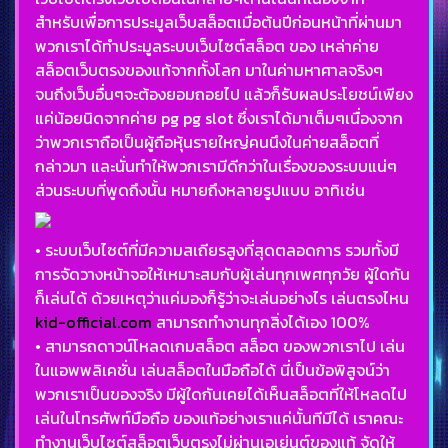
สำหรับเพื่อการประมูลเว็บสล็อตเมื่อต้นปีก่อนหน้าที่ผ่านมา
พวกเราได้ทำประมูลระบบเว็บไซต์สล็อต ของ เหล่าค่าย
สล็อตเว็บตรงของแท้จากทั้งโลก มาในค่ามหาศาลจริงๆ
จนถึงเว็บอื่นๆจะต้องยอมถอยไป แล้วก็รับผลประโยชน์เพียง
แค่น้อยนิดจากค่าย pg pg slot ซึ่งเราได้มาเต็มๆเนื่องจาก
ว่าพวกเราถือเป็นผู้ถือหุ้นรายใหญ่คนนึงในค่ายสล็อตที่
กล่าวมา และนั่นทำให้พวกเรามีดีกว่าในเรื่องของระบบแน่ๆ
ส่วนระบบที่พูดถึงนั้น หมายถึงหลายรูปแบบ อาทิเช่น
• ระบบเว็บไซต์ที่มีความสเถียรสูงที่สุดตลอดการ รวมทั้งมี
การจัดวางหน้าจอให้เหมาะสมกับผู้เล่นทุกเพศทุกวัย ผู้ใดกัน
ก็เล่นได้ ด้วยเหตุว่าแค่มองก็รู้ว่าจะเล่นอย่างไร เล่นตรงไหน
kid-official.com
สามารถทำงานทุกสิ่งได้เอง 100%
• สามารถดาวน์โหลดเกมสล็อต สล็อต ของพวกเราไป เล่น
ในแอพพลิเคชั่น เล่นสล็อตในมือถือได้ นี่เป็นข้อพิสูจน์ว่า
พวกเราเป็นของจริง มีผู้ใดกันเคยได้เห็นสล็อตที่ให้โหลดไป
เล่นในโทรศัพท์มือถือ ของแท้อย่างเราแค่นั้นทีมีได้ เราคณะ
ทำงานเว็บไซต์สล็อตเว็บตรงไม่ผ่านเอเย่นต์ของแท้ จัดให้