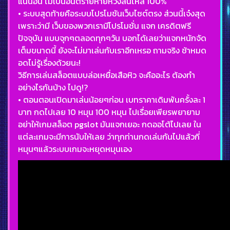
แน่นอน ไม่เป็นอันตรายหายห่วงลื่นไหล 100%
• ระบบสุดท้ายคือระบบโปรโมชันเว็บไซต์ตรง ส่วนนี้เจ๋งสุด
เพราะว่ามี เว็บของพวกเรามีโปรโมชั่น แจก เครดิตฟรี
ปัจจุบัน แบบจุกๆตลอดทุกๆวัน บอกได้เลยว่าแจกหนักจัด
เต็มขนาดนี้ ยังจะไม่มาเล่นกับเราอีกเหรอ ถามจริง ช้าหมด
อดไม่รู้เรื่องด้วยนะ!
วิธีการเล่นสล็อตแบบล่อเหยื่อเสือหิว จะคืออะไร ต้องทำ
อย่างไรกันบ้าง ไปดู!?
• ตอนตอนเปิดมาเล่นน้อยๆก่อน เบทราคาเดิมพันครั้งละ 1
บาท กดไปเลย 10 หมุน 100 หมุน ไปเรื่อยเพียรพยายาม
อย่าให้เกมสล็อต pgslot มันแจกเยอะ กดออโต้ไปเลย ใน
แต่ละเกมจะมีการนับให้เลย ว่าทุกท่านกดเล่นกันไปแล้วกี่
หมุนๆแล้วระบบเกมจะหยุดหมุนเอง