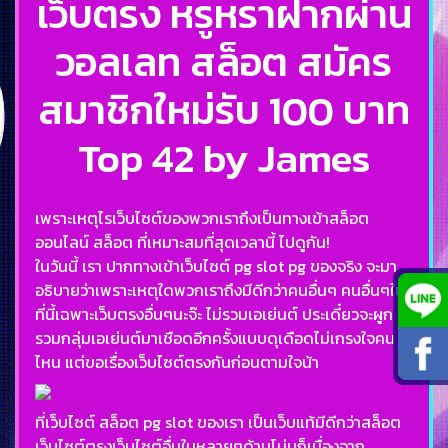
เว็บตรง หรูหราฝากผ่าน
วอลเลท สล็อต สมัคร
สมาชิกใหม่รับ 100 บาท
Top 42 by James
เพราะเหตุไรเว็บไซต์ของพวกเราถึงเป็นทางเข้าสล็อต
ออนไลน์ สล็อต ที่เหมาะสมที่สุดเวลานี้ ไปดูกัน!
ในวันนี้ เรา ปากทางเข้าเว็บไซต์ pg slot pg ของจริง จะมา
อธิบายว่าเพราะเหตุใดพวกเราถึงมีดีกว่าคนอื่นๆ คนอื่นๆใน
ที่นี้เฉพาะเว็บตรงอื่นๆนะจ๊ะ ไม่รวมเอเย่นต์ ประเดี๋ยวจะผูก
รวมกลุ่มเอเย่นต์มาเชือดอีกครั้งแบบดุเดือดไม่เกรงใจคน
ไหน แต่ขอเรื่องเว็บไซต์ตรงกันก่อนตามใจน้า
ที่เว็บไซต์ สล็อต pg slot ของเรา เป็นเว็บแท้มีดีกว่าสล็อต
เว็บไซต์ตรงเว็บไซต์อื่นในหลายๆด้านโน่นก็เนื่องจาก