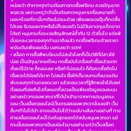
หน่อยว่า ถ้าหากทุกท่านต้องการกดซื้อฟรีเกม ควรมีทุนมาก
พอควร เพราะเหตุว่าจำเป็นต้องกดหมุนหาเครื่องหมายซ้ำ
เยอะๆโดยที่ตานั้นๆต้องไม่ชนะด้วย เพียงพอเจอปุ๊บก็กดซื้อ
ได้เลย รับรองแตกหรือไม่ก็เสมอตัว ไม่มีวันขาดทุนเด็ดขาด
ได้แก่ หมุนกระทั่งจะเจอสัญลักษณ์ซ้ำกัน 12 ตัวขึ้นไป แต่แพ้
นั่นแหละเวลาของทุกท่านมาถึงแล้ว กดซื้อฟรีเกมด้วยราคา
พนันเดิมเพียงแค่นั้น บอกเลยว่า แตก!
• สล็อต การซื้อฟีพบร์แบบไม่สนใจโลกก็เป็นวิธีที่มีสาวใช้
บ่อย เป็นมีทุนมากแค่ไหน กดซื้อมันไปเรื่อยถ้าซื้อแล้วแตก
ตั้งแต่ไม้ราย ก็ถอนเลย หรือถ้าไม่ชอบใจ ก็คือกดซื้อถัดไป
เรื่อยจะได้น้อยได้มาก ไม่สนใจ ซื้อให้เต็มจนกระทั่งนวนเดิม
พันของทุกท่านตลอดเวลา แล้วถอนเวลาที่รู้สึกพอใจได้เลย!
ทั้งผองที่เอ่ยถึงไปทั้งหมดทั้งปวงเป็นเพียงข้อมูลของระบบ
อย่างคร่าวๆของพวกเราที่ได้นำเข้ามาจากการประมูลชนะ
ของ เว็บสล็อตออนไลน์เว็บตรงอของพวกเรานั่นเองจ้า เว็บ
อื่นๆทำไม่ได้น้า อาจจะเป็นไปได้ว่าจะมีบางสิ่งบางอย่างที่ ทาง
ค่ายสล็อตออนไลน์โด่งดังสุดยอดได้สนับสนุนพวกเขา แม้
กระนั้นของพวกเขาเป็นแค่อะไรบางอย่าง แต่ว่าเว็บสล็อต