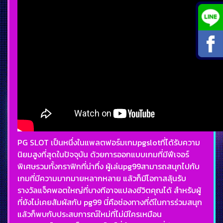
PG SLOT เป็นหนึ่งในแพลตฟอร์มเกมpgslotที่ได้รับความ
นิยมสูงที่สุดในปัจจุบัน ด้วยการออกแบบเกมที่มีฟีเจอร์
พิเศษรวมทั้งกราฟิกที่น่าทึ่ง ผู้เล่นpg99สามารถสนุกไปกับ
เกมที่มีความมากมายหลากหลาย แล้วก็มีโอกาสลุ้นรับ
รางวัลแจ็คพอตใหญ่ที่บางทีอาจแปลงชีวิตคุณได้ สำหรับผู้
ที่ยังไม่เคยสัมผัสกับ pg99 นี่คือช่องทางที่ดีในการร่วมสนุก
แล้วก็พบกับประสบการณ์ใหม่ที่ไม่มีใครเหมือน