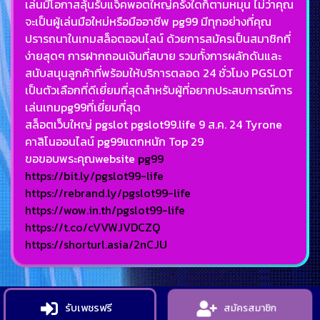
เล่นมีโอกาสลุ้นรับแจ็คพอตใหญ่ครั้งใดก็ตามหมุน ไม่ว่าคุณ
จะเป็นผู้เล่นมือใหม่หรือมืออาชีพ pg99 มีทุกอย่างที่คุณ
ปรารถนาในเกมสล็อตออนไลน์ ด้วยการสมัครเป็นสมาชิกที่
ง่ายสุดๆ การฝากถอนเงินที่สบาย รวมทั้งการผลักดันและ
สนับสนุนลูกค้าที่พร้อมให้บริการตลอด 24 ชั่วโมง PGSLOT
เป็นตัวเลือกที่ดีเยี่ยมที่สุดสำหรับผู้ที่อยากประสบการณ์การ
เล่นเกมpg99ที่เยี่ยมที่สุด
สล็อตเว็บใหญ่ pgslot pgslot99.life 9 ส.ค. 24 Tyrone
คาสิโนออนไลน์ pg99แตกหนัก Top 29
ขอขอบพระคุณwebsite
pg99
https://bit.ly/pgslot99-life
https://rebrand.ly/pgslot99-life
https://wow.in.th/pgslot99-life
https://t.co/cVVWJVDCZQ
https://shorturl.asia/2nCJU
รับเพชรฟรี
สมัครสมาชิก
Copyright 2022 landing All Rights Reserved.