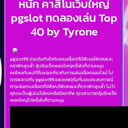
หนัก คาสิโนเว็บใหญ่
pgslot ทดลองเล่น Top
40 by Tyrone
pgslot99 ร่วมบันเทิงใจกับเกมสล็อตที่มีฟีเจอร์พิเศษและ
กราฟิกสุดล้ำ ลุ้นรับแจ็คพอตใหญ่ครั้งใดก็ตามหมุน
คนไหนกันแน่ที่ชื่นชอบเกี่ยวกับการเล่นสล็อตออนไลน์ ไม่
ควรพลาดกับ pgslot99 แพลตฟอร์มที่มอบประสบการณ์
การเล่นเกมสล็อตที่มีฟีพบร์พิเศษและก็กราฟิกสุดล้ำ ไม่ว่า
คุณจะเป็นผู้เล่นมือใหม่หรือมืออาชีพ คุณสามารถลุ้นรับแจ็ค
พอตใหญ่ได้ครั้งใดก็ตามหมุน