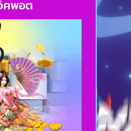
แจ็คพอต