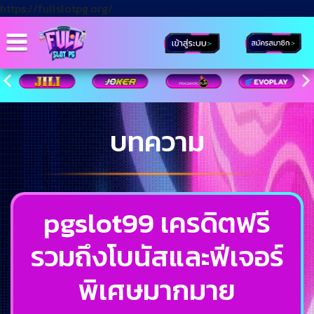
https://fullslotpg.org/
บทความ
pgslot99 เครดิตฟรี
รวมถึงโบนัสและฟีเจอร์
พิเศษมากมาย