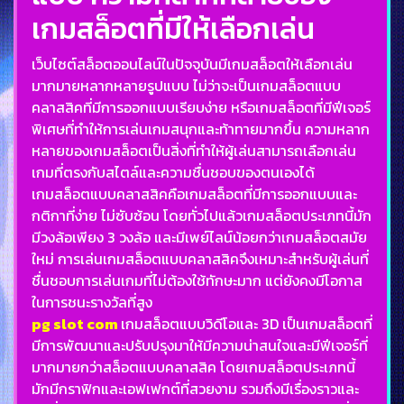
เกมสล็อตที่มีให้เลือกเล่น
เว็บไซต์สล็อตออนไลน์ในปัจจุบันมีเกมสล็อตให้เลือกเล่น
มากมายหลากหลายรูปแบบ ไม่ว่าจะเป็นเกมสล็อตแบบ
คลาสสิคที่มีการออกแบบเรียบง่าย หรือเกมสล็อตที่มีฟีเจอร์
พิเศษที่ทำให้การเล่นเกมสนุกและท้าทายมากขึ้น ความหลาก
หลายของเกมสล็อตเป็นสิ่งที่ทำให้ผู้เล่นสามารถเลือกเล่น
เกมที่ตรงกับสไตล์และความชื่นชอบของตนเองได้
เกมสล็อตแบบคลาสสิคคือเกมสล็อตที่มีการออกแบบและ
กติกาที่ง่าย ไม่ซับซ้อน โดยทั่วไปแล้วเกมสล็อตประเภทนี้มัก
มีวงล้อเพียง 3 วงล้อ และมีเพย์ไลน์น้อยกว่าเกมสล็อตสมัย
ใหม่ การเล่นเกมสล็อตแบบคลาสสิคจึงเหมาะสำหรับผู้เล่นที่
ชื่นชอบการเล่นเกมที่ไม่ต้องใช้ทักษะมาก แต่ยังคงมีโอกาส
ในการชนะรางวัลที่สูง
pg slot com
เกมสล็อตแบบวิดีโอและ 3D เป็นเกมสล็อตที่
มีการพัฒนาและปรับปรุงมาให้มีความน่าสนใจและมีฟีเจอร์ที่
มากมายกว่าสล็อตแบบคลาสสิค โดยเกมสล็อตประเภทนี้
มักมีกราฟิกและเอฟเฟกต์ที่สวยงาม รวมถึงมีเรื่องราวและ