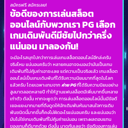
สมัครฟรี สมัครเลย!
ข้อดีของการเล่นสล็อต
ออนไลน์กับพวกเรา PG เลือก
เกมเดิมพันดีมีชัยไปกว่าครึ่ง
แน่นอน มาลองกัน!
จะมีอะไรสนุกไปกว่าการเล่นเกมสล็อตออนไลน์อีกล่ะครับ
จริงไหม แน่นอนครับว่า หลายคนอาจจะมองว่ามันเป็นเกม
เดิมพันที่ไม่คุ้มค่าเอาซะเลย แต่ความเป็นจริงแล้ว เกมสล็อต
ออนไลน์เป็นเกมเดิมพันที่ได้รับความนิยมมากที่สุดในโลก
แล้วครับ โดยเฉพาะเกมจาก
ค่าย PG
ที่ได้รับความนิยมอย่าง
สูงมาตลอดหลายปี ทำให้ฐานแฟนสล็อตมีเพิ่มมากขึ้นหลาย
เท่าตัว ดังนั้น หากจะพูดว่า การเล่นสล็อตออนไลน์นั้นมีข้อดี
เยอะแยะมากมายที่ดึงดูดให้นักเดิมพันหันมาสนใจการเดิม
พันชนิดนี้มากขี้นก็คงไม่ผิดอะไรแน่นอนครับ และแน่นอนว่า
มันไม่ใช่เกมเดิมพันที่ไม่คุ้มค่าแน่นอน เพราะผลตอบแทน
ของเกมก็ดีมากด้วย ดังนั้น มาดูกันเลยว่า ข้อดีของการเล่น