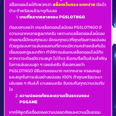
สล็อตออนไลน์กับพวกเรา
สล็อตเว็บตรง แตกง่าย
มีอะไร
บ้าง ถ้าพร้อมแล้วมาดูกันเลย
เกมที่หลากหลายของ PGSLOTNGO
ต้องบอกเลยว่า เกมสล็อตออนไลน์ของ PGSLOTNGO มี
ความหลากหลายสูงมากครับ เพราะเกมสล็อตออนไลน์ของ
ค่ายเกมนี้มีครบทุกแบบ มีครบทุกแนวที่คุณต้องการแน่นอน
ด้วยรูปแบบการเล่นของเกมที่อาจจะมีความคล้ายคลึงกันใน
เรื่องของกฎและกติกา ทำให้การเล่นเกมสล็อตออนไลน์กับ
พวกเราจะต้องมีความสนุก ไม่จำเจ ธีมเกมจึงเป็นส่วนสำคัญ
ในการเล่นแบบสุด ๆ เลยล่ะครับ ซึ่งบอกเลยว่า
PGSLOTNGO มีธีมเกมเยอะมาก หลากหลาย ครอบคลุม
และสนุกในการเล่นอย่างแน่นอน 100% ถ้าคุณพร้อมจะมา
เล่นจอย ๆ กันล่ะก็ มาเลยนะครับ รับประกันทุกความประทับ
ใจ
ความปลอดภัยและความเป็นธรรมของ
PGGAME
หากให้พูดถึงเรื่องของความปลอดภัยและความเป็นธรรม