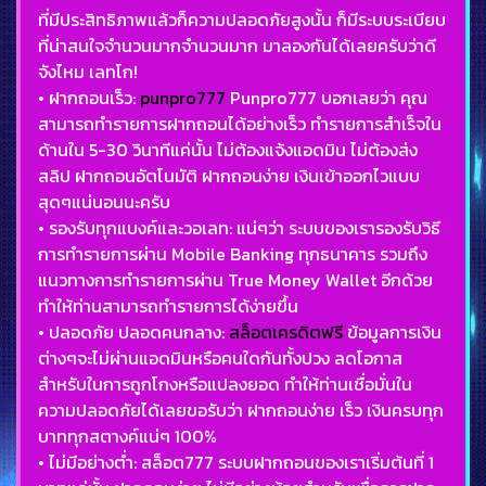
ที่มีประสิทธิภาพแล้วก็ความปลอดภัยสูงนั้น ก็มีระบบระเบียบ
ที่น่าสนใจจำนวนมากจำนวนมาก มาลองกันได้เลยครับว่าดี
จังไหม เลทโก!
• ฝากถอนเร็ว:
punpro777
Punpro777 บอกเลยว่า คุณ
สามารถทำรายการฝากถอนได้อย่างเร็ว ทำรายการสำเร็จใน
ด้านใน 5-30 วินาทีแค่นั้น ไม่ต้องแจ้งแอดมิน ไม่ต้องส่ง
สลิป ฝากถอนอัตโนมัติ ฝากถอนง่าย เงินเข้าออกไวแบบ
สุดๆแน่นอนนะครับ
• รองรับทุกแบงค์และวอเลท: แน่ๆว่า ระบบของเรารองรับวิธี
การทำรายการผ่าน Mobile Banking ทุกธนาคาร รวมถึง
แนวทางการทำรายการผ่าน True Money Wallet อีกด้วย
ทำให้ท่านสามารถทำรายการได้ง่ายขึ้น
• ปลอดภัย ปลอดคนกลาง:
สล็อตเครดิตฟรี
ข้อมูลการเงิน
ต่างๆจะไม่ผ่านแอดมินหรือคนใดกันทั้งปวง ลดโอกาส
สำหรับในการถูกโกงหรือแปลงยอด ทำให้ท่านเชื่อมั่นใน
ความปลอดภัยได้เลยขอรับว่า ฝากถอนง่าย เร็ว เงินครบทุก
บาททุกสตางค์แน่ๆ 100%
• ไม่มีอย่างต่ำ: สล็อต777 ระบบฝากถอนของเราเริ่มต้นที่ 1