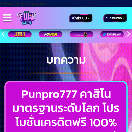
https://fullslotpg.org/
บทความ
Punpro777 คาสิโน
มาตรฐานระดับโลก โปร
โมชั่นเครดิตฟรี 100%