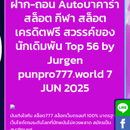
ฝาก-ถอน Autoบาคาร่า
สล็อต กีฬา สล็อต
เครดิตฟรี สวรรค์ของ
นักเดิมพัน Top 56 by
Jurgen
punpro777.world 7
JUN 2025
บันเทิงใจกับ สล็อต777 สล็อตเว็บตรงแท้ 100% มาตรฐาน
เว็บไซต์ตรงระดับโลกที่นักพนันไม่ควรพลาด สมัครเป็น
สมาชิกเลย!