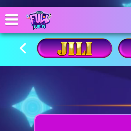
https://fullslotpg.org/