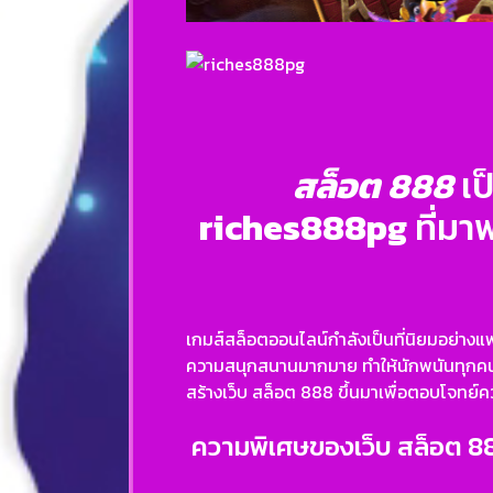
สล็อต 888
เป
riches888pg
ที่มา
เกมส์สล็อตออนไลน์กำลังเป็นที่นิยมอย่างแพ
ความสนุกสนานมากมาย ทำให้นักพนันทุกคนมีโ
สร้างเว็บ สล็อต 888 ขึ้นมาเพื่อตอบโจทย์ค
ความพิเศษของเว็บ สล็อต 8