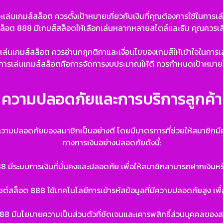
จะเล่นเกมส์สล็อต ควรตั้งเป้าหมายเกี่ยวกับเงินที่คุณต้องการใช้ในการเล
สล็อต 888 มีเกมส์สล็อตให้เลือกเล่นหลากหลายสไตล์และธีม คุณควรเลือก
ิ่มเล่นเกมส์สล็อต ควรอ่านกฎกติกาและเงื่อนไขของเกมส์ให้เข้าใจในการเ
ารเล่นเกมส์สล็อตคือการจัดการงบประมาณให้ดี ควรกำหนดเป้าหมายในกา
ความปลอดภัยและการบริการลูกค้า
องความปลอดภัยของสมาชิกเป็นอย่างดี โดยมีมาตรการที่ช่วยให้สมาชิกมี
ทางการเงินอย่างปลอดภัยดังนี้:
 มีระบบการเงินที่มั่นคงและปลอดภัย เพื่อให้สมาชิกสามารถฝากเงินหรื
ซต์สล็อต 888 ใช้เทคโนโลยีการเข้ารหัสข้อมูลที่มีความปลอดภัยสูง เพื
8 มีนโยบายความเป็นส่วนตัวที่ชัดเจนและเคารพสิทธิ์ส่วนบุคคลของสมา