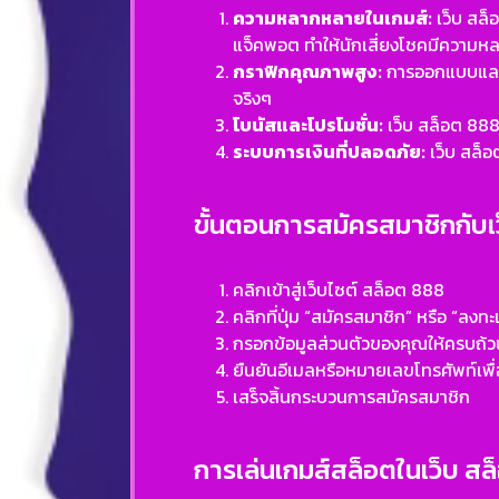
ความหลากหลายในเกมส์:
เว็บ สล็
แจ็คพอต ทำให้นักเสี่ยงโชคมีความห
กราฟิกคุณภาพสูง:
การออกแบบและกร
จริงๆ
โบนัสและโปรโมชั่น:
เว็บ สล็อต 888
ระบบการเงินที่ปลอดภัย:
เว็บ สล็
ขั้นตอนการสมัครสมาชิกกับเ
คลิกเข้าสู่เว็บไซต์ สล็อต 888
คลิกที่ปุ่ม “สมัครสมาชิก” หรือ “ลงทะ
กรอกข้อมูลส่วนตัวของคุณให้ครบถ้ว
ยืนยันอีเมลหรือหมายเลขโทรศัพท์เพื
เสร็จสิ้นกระบวนการสมัครสมาชิก
การเล่นเกมส์สล็อตในเว็บ สล