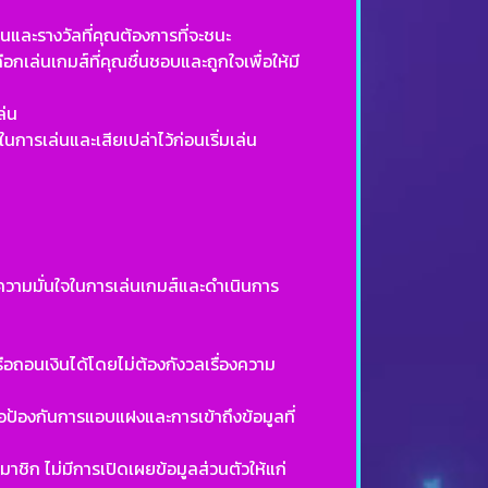
่นและรางวัลที่คุณต้องการที่จะชนะ
เล่นเกมส์ที่คุณชื่นชอบและถูกใจเพื่อให้มี
ล่น
รเล่นและเสียเปล่าไว้ก่อนเริ่มเล่น
ความมั่นใจในการเล่นเกมส์และดำเนินการ
อถอนเงินได้โดยไม่ต้องกังวลเรื่องความ
่อป้องกันการแอบแฝงและการเข้าถึงข้อมูลที่
ชิก ไม่มีการเปิดเผยข้อมูลส่วนตัวให้แก่