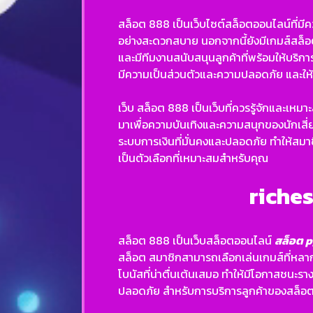
สล็อต 888 เป็นเว็บไซต์สล็อตออนไลน์ที่ม
อย่างสะดวกสบาย นอกจากนี้ยังมีเกมส์สล็อต
และมีทีมงานสนับสนุนลูกค้าที่พร้อมให้บร
มีความเป็นส่วนตัวและความปลอดภัย และให้บ
เว็บ สล็อต 888 เป็นเว็บที่ควรรู้จักและเ
มาเพื่อความบันเทิงและความสนุกของนักเสี่ย
ระบบการเงินที่มั่นคงและปลอดภัย ทำให้ส
เป็นตัวเลือกที่เหมาะสมสำหรับคุณ
riche
สล็อต 888 เป็นเว็บสล็อตออนไลน์
สล็อต 
สล็อต สมาชิกสามารถเลือกเล่นเกมส์ที่หลา
โบนัสที่น่าตื่นเต้นเสมอ ทำให้มีโอกาสชนะร
ปลอดภัย สำหรับการบริการลูกค้าของสล็อต 8