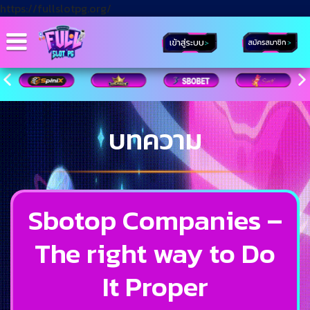
https://fullslotpg.org/
บทความ
Sbotop Companies –
The right way to Do
It Proper