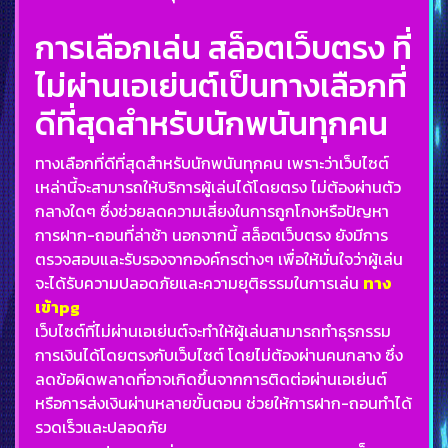
การเลือกเล่น สล็อตเว็บตรง ที่
ไม่ผ่านเอเย่นต์เป็นทางเลือกที่
ดีที่สุดสำหรับนักพนันทุกคน
ทางเลือกที่ดีที่สุดสำหรับนักพนันทุกคน เพราะว่าเว็บไซต์
เหล่านี้จะสามารถให้บริการผู้เล่นได้โดยตรง ไม่ต้องผ่านตัว
กลางใดๆ ซึ่งช่วยลดความเสี่ยงในการถูกโกงหรือปัญหา
การฝาก-ถอนที่ล่าช้า นอกจากนี้ สล็อตเว็บตรง ยังมีการ
ตรวจสอบและรับรองจากองค์กรต่างๆ เพื่อให้มั่นใจว่าผู้เล่น
จะได้รับความปลอดภัยและความยุติธรรมในการเล่น
ทาง
เข้าpg
เว็บไซต์ที่ไม่ผ่านเอเย่นต์จะทำให้ผู้เล่นสามารถทำธุรกรรม
การเงินได้โดยตรงกับเว็บไซต์ โดยไม่ต้องผ่านคนกลาง ซึ่ง
ลดข้อผิดพลาดที่อาจเกิดขึ้นจากการติดต่อผ่านเอเย่นต์
หรือการส่งเงินผ่านหลายขั้นตอน ช่วยให้การฝาก-ถอนทำได้
รวดเร็วและปลอดภัย