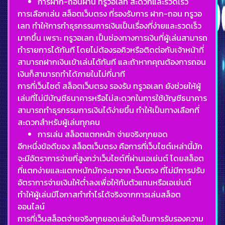
การฝาก-ถอนผ่าน ทรูวอเลท สะดวกและรวดเร็ว
การเลือกเล่น สล็อตเว็บตรง ที่รองรับการ ฝาก-ถอน ทรูวอ
เลท ทำให้การทำธุรกรรมการเงินเป็นเรื่องที่ง่ายและรวดเร็ว
มากขึ้น เพราะ ทรูวอเลท เป็นช่องทางการเงินที่ผู้เล่นสามารถ
ทำรายการได้ทันที โดยไม่ต้องรอคิวหรือติดต่อกับเจ้าหน้าที่
สามารถฝากเงินเข้าเล่นได้ทันที และถ้าหากคุณต้องการถอน
เงินก็สามารถทำได้ภายในไม่กี่นาที
การที่เว็บไซต์ สล็อตเว็บตรง รองรับ ทรูวอเลท ยังช่วยให้ผู้
เล่นที่ไม่มีบัญชีธนาคารหรือไม่สะดวกในการใช้บัญชีธนาคาร
สามารถทำธุรกรรมการเงินได้ง่ายขึ้น ทำให้เป็นทางเลือกที่
สะดวกสำหรับผู้เล่นทุกคน
การเล่น สล็อตแตกหนัก จ่ายจริงทุกยอด
อีกหนึ่งข้อดีของ สล็อตเว็บตรง คือการที่เว็บไซต์เหล่านี้มัก
จะมีอัตราการจ่ายที่สูงกว่าเว็บไซต์ที่ผ่านเอเย่นต์ โดยสล็อต
ที่แตกง่ายและแตกหนักมักจะมาจาก เว็บตรง ที่ไม่มีการปรับ
อัตราการจ่ายเงินให้ต่ำลงเพื่อให้กับตัวแทนหรือเอเย่นต์
ทำให้ผู้เล่นมีโอกาสทำกำไรได้จริงจากการเล่นสล็อต
ออนไลน์
การที่เว็บสล็อตจ่ายจริงทุกยอดเล่นยังเป็นการรับรองความ