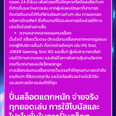
ตลอด 24 ชั่วโมง เพื่อช่วยแก้ไขปัญหาหรือข้อสงสัยต่างๆ
ที่เกิดขึ้นระหว่างการเล่น หากผู้เล่นพบปัญหาก็สามารถ
ติดต่อทีมงานได้ทันทีผ่านช่องทางต่างๆ เช่น การแชทสด
หรือการโทรศัพท์ ซึ่งทีมงานที่มีประสบการณ์จะช่วยให้การ
เล่นเป็นไปอย่างราบรื่น
ความหลากหลายของเกมสล็อต
เว็บไซต์ สล็อตเว็บตรง มักจะมีเกมสล็อตหลากหลายรูปแบบ
จากผู้ให้บริการชั้นนำ ทั้งจากค่ายใหญ่ๆ เช่น PG Slot,
JOKER Gaming, Slot XO, และอื่นๆ ผู้เล่นสามารถเลือก
เล่นได้ตามความชอบ และยังมีโอกาสในการลุ้นรางวัลจาก
เกมที่แตกง่ายและมีแจ็คพอตสูง
การเลือกเล่นเกมสล็อตจากเว็บตรงทำให้คุณสามารถเข้าถึง
เกมใหม่ๆ ที่อัปเดตทุกวัน และไม่ต้องกังวลว่าจะไม่ได้รับ
ประสบการณ์การเล่นที่ดีที่สุด
ปั่นสล็อตแตกหนัก จ่ายจริง
ทุกยอดเล่น การใช้โบนัสและ