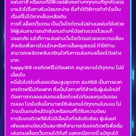
แฟนตาซี หรือเกมที่มีฟีเจอร์พิเศษต่างๆทุกเกมที่ถูกคัดสรร
มาแล้วได้โอกาสโบนัสแตกง่าย ซึ่งทำให้วิธีการทำกำไรเป็น
เรื่องที่ไม่ได้ยากเย็นเหลือเกิน
การที่ สล็อตเว็บตรง เป็นเว็บไซต์ตรงไม่ผ่านเอเย่นต์ยังช่วย
ให้ผู้เล่นสามารถเข้าถึงเกมต่างๆได้อย่างรวดเร็วและก็
ปลอดภัย แล้วก็การเล่นผ่านเว็บไซต์ตรงช่วยลดความเสี่ยง
สำหรับเพื่อการโดนโกงหรือการล็อคยูสเซอร์ ทำให้ท่าน
สามารถเพลิดเพลินเจริญใจกับการเล่นเกมสล็อตได้อย่าง
มาก
happy168 เครดิตฟรีไม่ต้องฝาก สนุกสนานได้ทุกเกม ไม่มี
เงื่อนไข
หนึ่งในโปรโมชั่นยอดนิยมสูงสุดจาก slot168 เป็นการแจก
เครดิตฟรีไม่ต้องฝาก ซึ่งเป็นโอกาสที่ดีสำหรับผู้เล่นใหม่ที่
ต้องการทดลองเล่นเกมสล็อตโดยไม่ต้องลงทุนเงินของ
ตนเอง โปรโมชั่นนี้สามารถใช้เล่นเกมได้ทุกเกมในระบบ ไม่
ว่าจะเป็นเกมใหม่ปัจจุบันหรือเกมที่ได้รับความนิยม
การรับเครดิตฟรียังไม่มีเงื่อนไขที่สลับซับซ้อน ผู้เล่นแค่
เพียงลงทะเบียนเป็นสมาชิกก็สามารถรับเครดิตฟรีเพื่อเริ่ม
เล่นเกมสล็อตเว็บตรงได้ทันที นอกเหนือจากนี้ แม้คุณได้