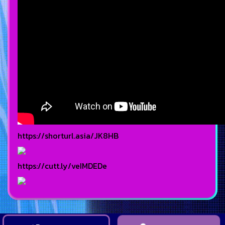
https://shorturl.asia/JK8HB
https://cutt.ly/veIMDEDe