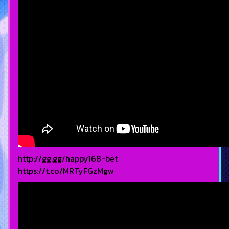
http://gg.gg/happy168-bet
https://t.co/MRTyFGzMgw