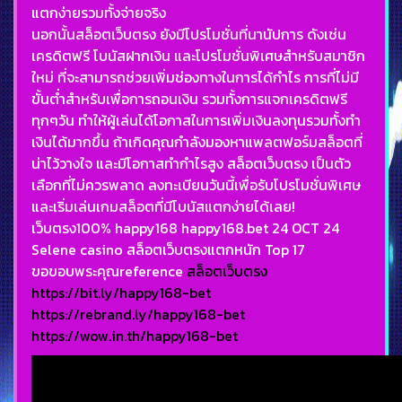
แตกง่ายรวมทั้งจ่ายจริง
นอกนั้นสล็อตเว็บตรง ยังมีโปรโมชั่นที่นานัปการ ดังเช่น
เครดิตฟรี โบนัสฝากเงิน และโปรโมชั่นพิเศษสำหรับสมาชิก
ใหม่ ที่จะสามารถช่วยเพิ่มช่องทางในการได้กำไร การที่ไม่มี
ขั้นต่ำสำหรับเพื่อการถอนเงิน รวมทั้งการแจกเครดิตฟรี
ทุกๆวัน ทำให้ผู้เล่นได้โอกาสในการเพิ่มเงินลงทุนรวมทั้งทำ
เงินได้มากขึ้น ถ้าเกิดคุณกำลังมองหาแพลตฟอร์มสล็อตที่
น่าไว้วางใจ และมีโอกาสทำกำไรสูง สล็อตเว็บตรง เป็นตัว
เลือกที่ไม่ควรพลาด ลงทะเบียนวันนี้เพื่อรับโปรโมชั่นพิเศษ
และเริ่มเล่นเกมสล็อตที่มีโบนัสแตกง่ายได้เลย!
เว็บตรง100% happy168 happy168.bet 24 OCT 24
Selene casino สล็อตเว็บตรงแตกหนัก Top 17
ขอขอบพระคุณreference
สล็อตเว็บตรง
https://bit.ly/happy168-bet
https://rebrand.ly/happy168-bet
https://wow.in.th/happy168-bet