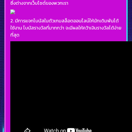
ซึ่งต่างจากเว็บไซต์ของพวกเรา
2. มีการแจกโบนัสในตัวเกมสล็อตออนไลน์ให้นักเดิมพันได้
ใช้งาน โบนัสรางวัลที่มากกว่า จะมีผลให้คว้าเงินรางวัลได้ง่าย
ที่สุด