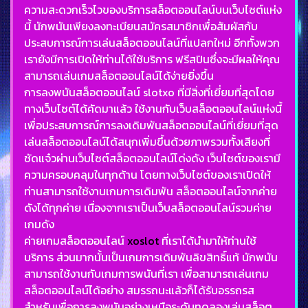
ความสะดวกเร็วไวของบริการสล็อตออนไลน์บนเว็บไซต์แห่ง
นี้ นักพนันเพียงลงทะเบียนสมัครสมาชิกเพื่อสัมผัสกับ
ประสบการณ์การเล่นสล็อตออนไลน์ที่แปลกใหม่ อีกทั้งพวก
เรายังมีการเปิดให้ท่านได้ใช้บริการ ฟรีสปินซึ่งจะมีผลให้คุณ
สามารถเล่นเกมสล็อตออนไลน์ได้ง่ายยิ่งขึ้น
การลงพนันสล็อตออนไลน์ slotxo ที่มีสิ่งที่เยี่ยมที่สุดโดย
ทางเว็บไซต์ได้คัดมาแล้ว ใช้งานกับเว็บสล็อตออนไลน์แห่งนี้
เพื่อประสบการณ์การลงเดิมพันสล็อตออนไลน์ที่เยี่ยมที่สุด
เล่นสล็อตออนไลน์ได้สนุกเพิ่มขึ้นด้วยภาพรวมทั้งเสียงที่
ชัดแจ๋วผ่านเว็บไซต์สล็อตออนไลน์โด่งดัง เว็บไซต์ของเรามี
ความครอบคลุมในทุกด้าน โดยทางเว็บไซต์ของเราเปิดให้
ท่านสามารถใช้งานเกมการเดิมพัน สล็อตออนไลน์จากค่าย
ดังได้ทุกค่าย เนื่องจากเราเป็นเว็บสล็อตออนไลน์รวมค่าย
เกมดัง
ค่ายเกมสล็อตออนไลน์
xoslot
ที่เราได้นำมาให้ท่านใช้
บริการ ส่วนมากนั้นเป็นเกมการเดิมพันลิขสิทธิ์แท้ นักพนัน
สามารถใช้งานกับเกมการพนันที่เรา เพื่อสามารถเล่นเกม
สล็อตออนไลน์ได้อย่าง สมรรถนะแล้วก็ได้รับอรรถรส
สำหรับเพื่อการลงพนันอย่างเหนือระดับทดลองเล่นสล็อต