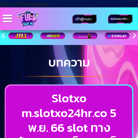
https://fullslotpg.org/
บทความ
Slotxo
m.slotxo24hr.co 5
พ.ย. 66 slot ทาง