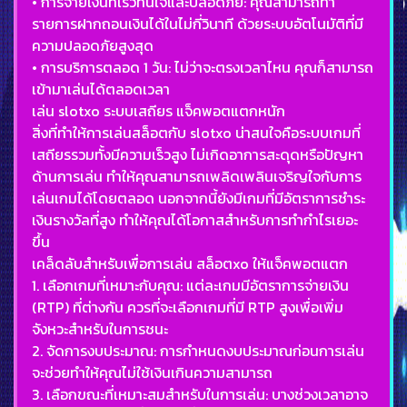
• การจ่ายเงินที่เร็วทันใจและปลอดภัย: คุณสามารถทำ
รายการฝากถอนเงินได้ในไม่กี่วินาที ด้วยระบบอัตโนมัติที่มี
ความปลอดภัยสูงสุด
• การบริการตลอด 1 วัน: ไม่ว่าจะตรงเวลาไหน คุณก็สามารถ
เข้ามาเล่นได้ตลอดเวลา
เล่น slotxo ระบบเสถียร แจ็คพอตแตกหนัก
สิ่งที่ทำให้การเล่นสล็อตกับ slotxo น่าสนใจคือระบบเกมที่
เสถียรรวมทั้งมีความเร็วสูง ไม่เกิดอาการสะดุดหรือปัญหา
ด้านการเล่น ทำให้คุณสามารถเพลิดเพลินเจริญใจกับการ
เล่นเกมได้โดยตลอด นอกจากนี้ยังมีเกมที่มีอัตราการชำระ
เงินรางวัลที่สูง ทำให้คุณได้โอกาสสำหรับการทำกำไรเยอะ
ขึ้น
เคล็ดลับสำหรับเพื่อการเล่น สล็อตxo ให้แจ็คพอตแตก
1. เลือกเกมที่เหมาะกับคุณ: แต่ละเกมมีอัตราการจ่ายเงิน
(RTP) ที่ต่างกัน ควรที่จะเลือกเกมที่มี RTP สูงเพื่อเพิ่ม
จังหวะสำหรับในการชนะ
2. จัดการงบประมาณ: การกำหนดงบประมาณก่อนการเล่น
จะช่วยทำให้คุณไม่ใช้เงินเกินความสามารถ
3. เลือกขณะที่เหมาะสมสำหรับในการเล่น: บางช่วงเวลาอาจ