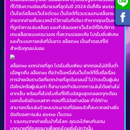
ที่ได้รับความนิยมที่มาแรงที่สุดในปี 2024 มันก็คือ slotxo
เว็บไซต์สล็อตเว็บไซต์ตรง เว็บไซต์ที่รวบรวมเกมสล็อตแตก
ง่ายจากค่ายชั้นแนวหน้าไว้ภายในที่เดียว ถ้าหากคุณเป็นคน
ที่ถูกใจการเล่นสล็อต และกำลังมองหาเว็บไซต์ที่ให้บริการ
เกมสล็อตแบบครบวงจร ทั้งความปลอดภัย โปรโมชั่นพิเศษ
และก็ระบบการคลังที่มั่นอาจ สล็อตxo เป็นคำตอบที่ใช่
สำหรับคุณแน่นอน
สล็อตxo แตกง่ายที่สุด โปรโมชั่นเพียบ ฝากถอนไม่มีขั้นต่ำ
เมื่อพูดถึง สล็อตxo ถือว่าเป็นหนึ่งในเว็บไซต์ที่ขึ้นชื่อเรื่อง
การจ่ายเงินรางวัลที่แตกง่ายที่สุดในตอนนี้ ไม่ว่าจะเป็นผู้เล่น
มือใหม่หรือผู้เล่นเก่า ก็สามารถทำเงินจากการเล่นได้อย่างไม่
ยากเย็น พร้อมทั้งโปรโมชั่นที่ให้โบนัสสูงสุดตลอดทุกเดือน
นอกนั้นยังมีระบบฝาก-ถอนที่ไม่มีอย่างน้อย ทำให้ท่าน
สามารถเริ่มเล่นด้วยงบประมาณที่น้อยแล้วก็สะดวกอย่างยิ่ง
ข้อดีของการเล่น slotxo เว็บตรง
1. รวมเกมจากค่ายชั้นนำทั้งโลก: คุณจะได้พบกับเกม
มากมายที่คัดสรรมาเพื่อคุณโดยยิ่งไปกว่านั้น