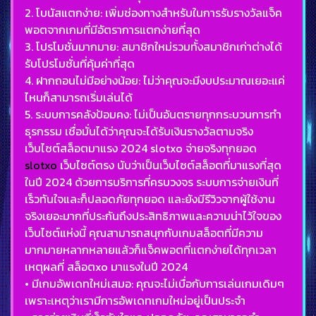
2. โบนัสแตกง่าย: เพิ่มช่องทางสำหรับในการรับรางวัลแจ็ค
พอตจากเกมที่มีอัตราการแตกง่ายที่สุด
3. โปรโมชั่นมากมาย: สมาชิกใหม่รวมทั้งสมาชิกเก่าต่างได้
รับโปรโมชั่นที่คุ้มค่าที่สุด
4. ฝากถอนไม่มีอย่างน้อย: ไม่ว่าคุณจะมีงบประมาณเยอะแค่
ไหนก็สามารถเริ่มเล่นได้
5. ระบบการคลังป้อมคง: ไม่เป็นอันตรายทุกกระบวนการทำ
ธุรกรรม เชื่อมั่นได้ว่าคุณจะได้รับเงินรางวัลตามจริง
เว็บไซต์สล็อตมาแรง 2024 slotxo จ่ายจริงทุกยอด
slotxo
เว็บไซต์ตรง นับว่าเป็นเว็บไซต์สล็อตที่มาแรงที่สุด
ในปี 2024 ด้วยการบริการที่ครบวงจร ระบบการจ่ายเงินที่
เร็วทันใจและก็ปลอดภัยทุกยอด และยังมีรีวิวจากผู้ใช้งาน
จริงเยอะมากที่ประกันถึงประสิทธิภาพและความน่าไว้ใจของ
เว็บไซต์แห่งนี้ คุณสามารถสนุกกับเกมสล็อตที่มีความ
มากมายหลากหลายแล้วก็แจ็คพอตที่แตกง่ายได้ทุกเวลา
เหตุผลที่ สล็อตxo มาแรงในปี 2024
• มีเกมอัพเดทใหม่เสมอ: คุณจะไม่เบื่อกับการเล่นเกมเดิมๆ
เพราะเหตุว่าเรามีการอัพเดทเกมใหม่อยู่เป็นประจำ