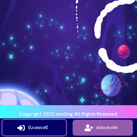
16 มกราคม 2024
เว็บไซต์ บาคาร่าออนไลน์ ยอดนิยมอันดับ 1 ปีนี้ 2024! หนีมาหาค่า
ของหวานกับเว็บไซต์ บาคาร่าออนไลน์ ของเราจากนอกแบบสด
ใหม่ ที่มีความน่าเชื่อถือ รับประกันจาก เอเจนซี่ เมืองนอก เว็บใหญ่
สายพันธุ์ใหม่ แจกเต็ม […]
Baccarat
Sexy บาคาร่า Sexybaccarat168.com 8 ส.ค. 2565 บาคาร่า
ออนไลน์ ป๊อก8 ป๊อก9 สมัครบาคาร่าเว็บบาคาร่า 168 เล่นบาคาร่า
ออนไลน์ฟรี
12 สิงหาคม 2023
บาคาร่าออนไลน์เว็บไหนดี เว็บบาคาร่า Sexybaccarat168.com
27 August 2565 บาคาร่าเว็บตรง บาคาร่าออนไลน์คือป๊อก 8 ป๊อก
9 ที่เมิงเคยเล่นนั่นแหละ คนนิยมเล่นบาคาร่า168 บาคาร่า888 และ
บาคาร่า1688 กันเยอะ เพรา […]
Copyright 2022 landing All Rights Reserved.
รับเพชรฟรี
สมัครสมาชิก