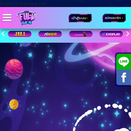
https://fullslotpg.org/
sexyauto168
บาคาร่า 4 JUL 67 บาคาร่า168 ผู้นำเกมบาคาร่าในไทย ทดลองเล่น
บาคาร่าฟรี เงินชัวร์ โอนไวยิ่งเล่น ยิ่งได้ แจกเงินคืนไม่อั้น บาคา
ร่า168 แจกสูตรอัปเดทล่าสุด Top 97 by Teodoro
Sexyauto168.shop
22 กรกฎาคม 2024
บาคาร่า คืออะไร เริ่มเล่นอย่างไร สิ่งที่มือใหม่ต้องรู้ วันนี้ผมจะพา
คุณไปทำความรู้จักกับเกมไพ่ที่ชื่อว่า บาคาร่า คนจำนวนไม่น้อยอาจ
เคยได้ยินชื่อของเกมนี้มาบ้างแล้ว แต่บางคนอาจยังไม่เคยรู้ว่ามัน
เป็นอย่าง […]
บาคาร่า168
บาคาร่า 13 ม.ค. 2567 บาคาร่า168 บาการาบาคาร่าทดลอง เหมือน
ไปเล่นคาสิโนจริงถอนปุ๊บ เงินเข้าเลย บาคาร่า168 ไม่ต้องโหลด
Top 98 by Pablo Sexyauto168.cc