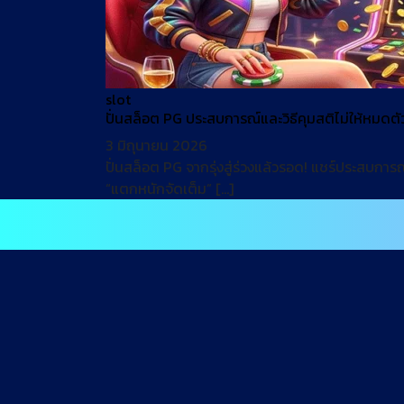
slot
ปั่นสล็อต PG ประสบการณ์และวิธีคุมสติไม่ให้หมดตั
3 มิถุนายน 2026
ปั่นสล็อต PG จากรุ่งสู่ร่วงแล้วรอด! แชร์ประสบการ
“แตกหนักจัดเต็ม” […]