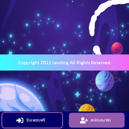
slot
ยูฟ่าเบท ให้บริการตลอด 24 ชั่วโมง รองรับผู้เล่นทุกประเภท
27 พฤศจิกายน 2024
ถ้าคุณกำลังมองหาความสนุกในโลกของเกมออนไลน์ที่สามารถ
ทำเงินได้จริง และต้องการเว็บไซต์ ยูฟ่าเบท ที่มั่นใจได้ในเรื่องความ
ปลอดภัย การโอนไว และไม่มีข้อจำกัดในการจ่ายเงิน เว็บตรง คือ
ตัวเลือกที่ตอบโจทย […]
Copyright 2022 landing All Rights Reserved.
รับเพชรฟรี
สมัครสมาชิก