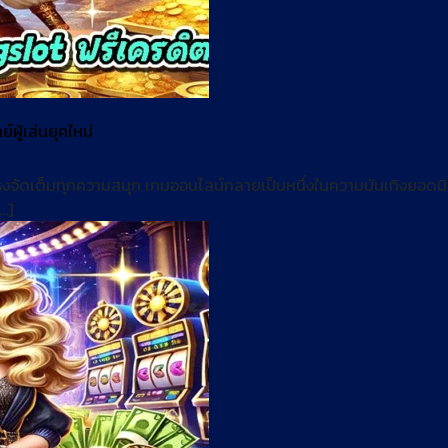
ผู้เล่นยุคใหม่
งจัดเต็มทุกความสนุก เกมออนไลน์กลายเป็นหนึ่งในความบันเทิงยอดนิยม
…]