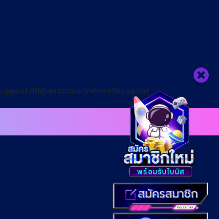
pgslot ที่มีผู้เล่นจำนวนมากค้นหาเรื่อง pgslot