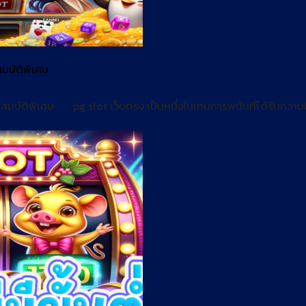
สมบัติพิเศษ
คุณสมบัติพิเศษ pg slot เว็บตรง เป็นหนึ่งในเกมการพนันที่ได้รับ