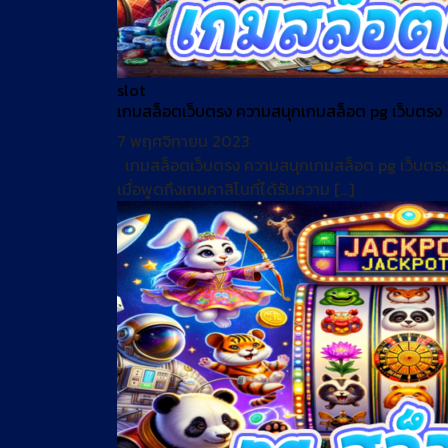
slot
เกมสล็อตเว็บตรง ความสนุกเกมสล็อต pg เว็บตรง
7 พฤศจิกายน 2023
เกมสล็อตเว็บตรง ความสนุกเกมสล็อต pg เว็บตรง ส
เมื่อพูดถึงเกมคาสิโนที่ได้รับความ […]