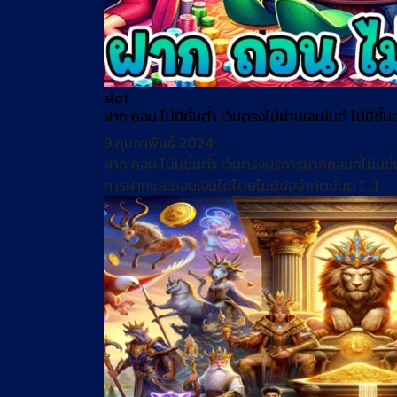
slot
ฝาก ถอน ไม่มีขั้นต่ำ เว็บตรงไม่ผ่านเอเย่นต์ ไม่มีขั
9 กุมภาพันธ์ 2024
ฝาก ถอน ไม่มีขั้นต่ำ เว็บตรงบริการฝากถอนที่ไม่มี
การฝากและถอนเงินได้โดยไม่มีข้อจำกัดขั้นต่ […]