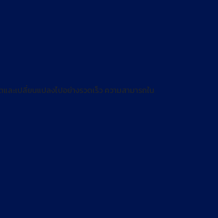
ติบโตและเปลี่ยนแปลงไปอย่างรวดเร็ว ความสามารถใน