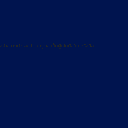
งมากทั่วโลก ไม่ว่าคุณจะเป็นผู้เล่นมือใหม่หรือมือ