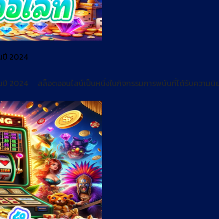
นปี 2024
ในปี 2024 สล็อตออนไลน์เป็นหนึ่งในกิจกรรมการพนันที่ได้รับความนิ