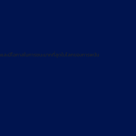
กและมีโอกาสในการชนะมากที่สุดในโลกของการพนัน