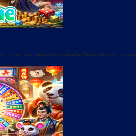
กาสในการชนะ pggame การเล่นสล็อตเป็นหนึ่งในกิจกรรมที่น่าสนุ