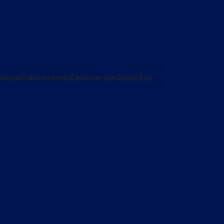
ความนิยมอย่างแพร่หลายในโลกของการพนันออนไลน์