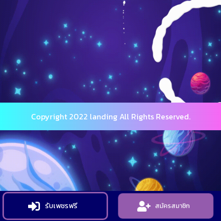
slot
สล็อต pg แตกยับ คัดสรรมาแล้วว่า เล่นแล้วทำเงินได้จริง แบบ
เน้นๆ
30 พฤษภาคม 2025
สล็อต PG แตกยับ สล็อตเกมส์ เล่นง่าย ได้จริง ใครยังไม่ลอง
ถือว่าพลาด หากพูดถึงเกมสล็อตออนไลน์ในยุคนี้ เชื่อว่าไม่มีใคร
ไม่รู้จัก PG SLOT หรือชื่อเต็มว่า Pocket Games Soft ที่กลาย
เป็นชื่อคุ้นหูของนักเดิม […]
Copyright 2022 landing All Rights Reserved.
รับเพชรฟรี
สมัครสมาชิก