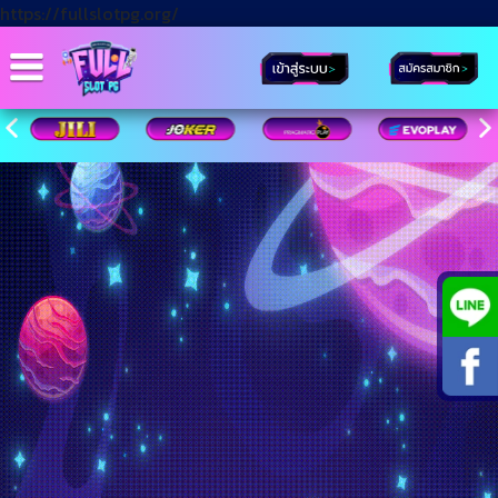
https://fullslotpg.org/