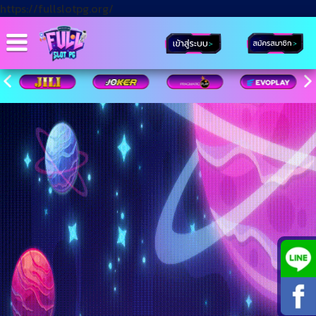
https://fullslotpg.org/