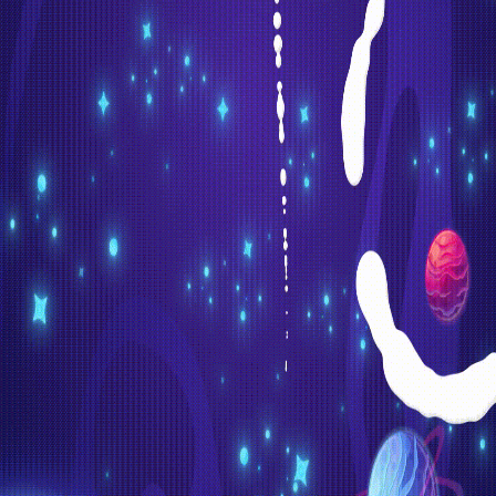
slot
pgslot แท้ 100% สล็อตเว็บตรง แตกหนัก ไม่มีล็อกยูส ไม่โดนบิด
15 กรกฎาคม 2026
pgslot แท้ 100% จากประสบการณ์ตรง สู่ปังด้วยเว็บตรงไม่ผ่าน
เอเย่นต์ ถ้าคุณเป็นคนหนึ่งที่กำลังมองหาความตื่นเต้นและความ
คุ้มค่าจากการปั่นสล็อตออนไลน์ ผมเชื่อว่าคุณต้องเคยเห็นคำ
โฆษณาประเภท “เว็บใหญ่&# […]